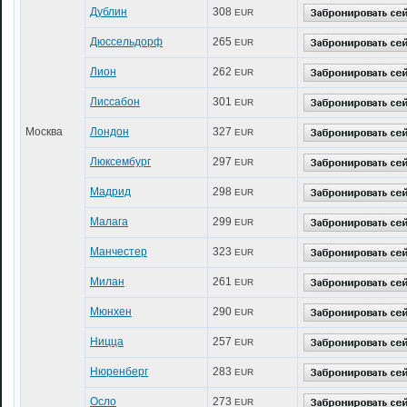
Дублин
308
EUR
Дюссельдорф
265
EUR
Лион
262
EUR
Лиссабон
301
EUR
Москва
Лондон
327
EUR
Люксембург
297
EUR
Мадрид
298
EUR
Малага
299
EUR
Манчестер
323
EUR
Милан
261
EUR
Мюнхен
290
EUR
Ницца
257
EUR
Нюренберг
283
EUR
Осло
273
EUR