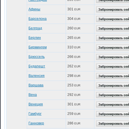
Афины
301
EUR
Барселона
304
EUR
Белград
260
EUR
Берлин
265
EUR
Бирмингем
310
EUR
Брюссель
266
EUR
Будапешт
262
EUR
Валенсия
298
EUR
Варшава
253
EUR
Вена
292
EUR
Венеция
301
EUR
Гамбург
259
EUR
Ганновер
286
EUR