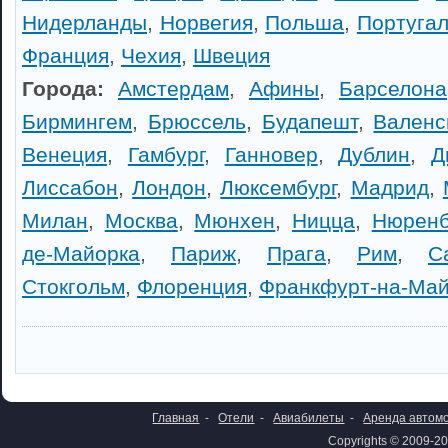
Нидерланды
,
Норвегия
,
Польша
,
Португа
Франция
,
Чехия
,
Швеция
Города:
Амстердам
,
Афины
,
Барселона
Бирмингем
,
Брюссель
,
Будапешт
,
Валенс
Венеция
,
Гамбург
,
Ганновер
,
Дублин
,
Д
Лиссабон
,
Лондон
,
Люксембург
,
Мадрид
,
Милан
,
Москва
,
Мюнхен
,
Ницца
,
Нюренб
де-Майорка
,
Париж
,
Прага
,
Рим
,
С
Стокгольм
,
Флоренция
,
Франкфурт-на-Ма
Главная
-
Отели
-
Авиабилеты
-
Аренда автом
Copyrights © 2009-20