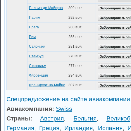
Пальма-де-Майорка
309
EUR
Париж
292
EUR
Прага
280
EUR
Рим
255
EUR
Салоники
281
EUR
Стамбул
270
EUR
Стокгольм
277
EUR
Флоренция
294
EUR
Франкфурт-на-Майне
307
EUR
Спецпредложение на сайте авиакомпании
Авиакомпания:
Swiss
Страны:
Австрия
,
Бельгия
,
Великоб
Германия
,
Греция
,
Ирландия
,
Испания
,
И