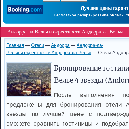
Лучшие цены гаран
Бесплатное резервирование онлайн, о
Андорра-ла-Велья и окрестности Андорра-ла-Вельи
Главная
—
Отели
—
Андорра
—
Андорра-ла-
Велья и окрестности Андорра-ла-Вельи
— Отели Андорра
Бронирование гостини
Велье 4 звезды (Andorr
После выполнения п
предложены для бронирования отели А
звезды по лучшей цене с подтвержд
сможете сравнить гостиницы и подобрат