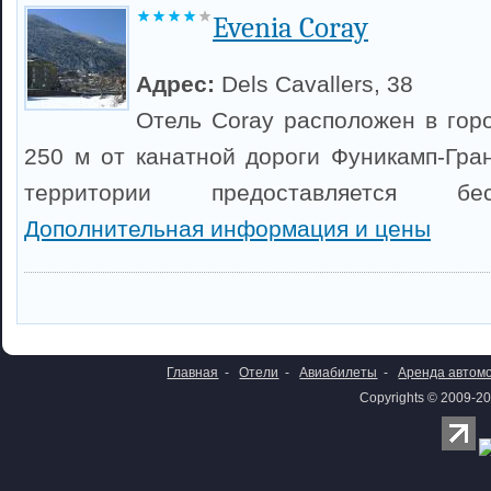
Evenia Coray
Адрес:
Dels Cavallers, 38
Отель Coray расположен в горо
250 м от канатной дороги Фуникамп-Гра
территории предоставляется бе
Дополнительная информация и цены
Главная
-
Отели
-
Авиабилеты
-
Аренда автом
Copyrights © 2009-20