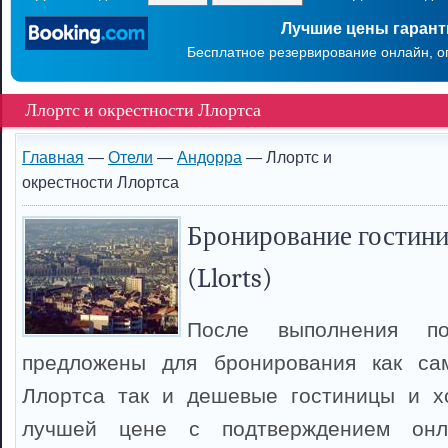
Лучшие цены гаран
Бесплатное резервирование онлайн, о
Ллортс и окрестности Ллортса
Главная
—
Отели
—
Андорра
— Ллортс и
окрестности Ллортса
Бронирование гостини
(Llorts)
После выполнения п
предложены для бронирования как са
Ллортса так и дешевые гостиницы и х
лучшей цене с подтверждением онл