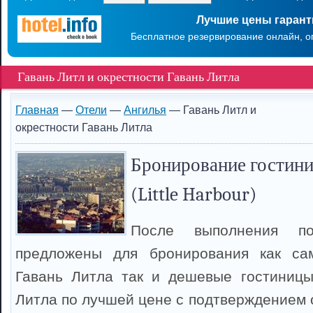
Лучшие цены гаран
Бесплатное резервирование онлайн, о
Гавань Литл и окрестности Гавань Литла
Главная
—
Отели
—
Ангилья
— Гавань Литл и
окрестности Гавань Литла
Бронирование гостини
(Little Harbour)
После выполнения п
предложены для бронирования как са
Гавань Литла так и дешевые гостиницы
Литла по лучшей цене с подтверждением 