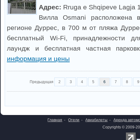
Адрес:
Rruga e Shqipeve Lagja 
Вилла Osmani расположена в
регионе Дуррес, в 700 м от пляжа Дурре
бесплатный Wi-Fi, принадлежности д
лаундж и бесплатная частная парков
информация и цены
Предыдущая
2
3
4
5
6
7
8
9
Главная
-
Отели
-
Авиабилеты
-
Аренда автом
Copyrights © 2009-20