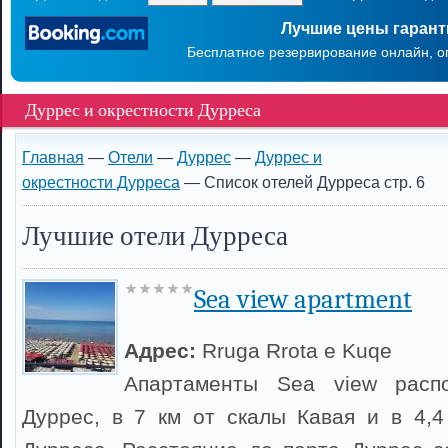
Лучшие цены гаран
Бесплатное резервирование онлайн, о
Дуррес и окрестности Дурреса
Главная
—
Отели
—
Дуррес
—
Дуррес и
окрестности Дурреса
— Список отелей Дурреса стр. 6
Лучшие отели Дурреса
Sea view apartment
Адрес:
Rruga Rrota e Kuqe
Апартаменты Sea view расп
Дуррес, в 7 км от скалы Кавая и в 4,