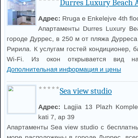
Durres Luxury Beach 
Адрес:
Rruga e Enkelejve 4th floo
Апартаменты Durres Luxury B
городе Дуррес, в 250 м от пляжа Дурреса 
Ририла. К услугам гостей кондиционер, 
Wi-Fi. Из окон открывается вид н
Дополнительная информация и цены
Sea view studio
Адрес:
Lagjia 13 Plazh Komplek
kati 7, ap 39
Апартаменты Sea view studio с бесплатн
море расположены в городе Дуррес, всег