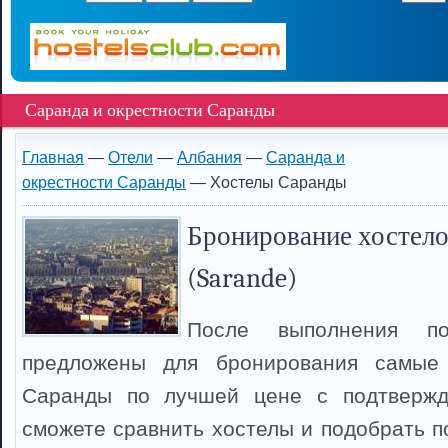
Саранда и окрестности Саранды
Главная
—
Отели
—
Албания
—
Саранда и
окрестности Саранды
— Хостелы Саранды
Бронирование хостело
(Sarande)
После выполнения п
предложены для бронирования самые
Саранды по лучшей цене с подтвержд
сможете сравнить хостелы и подобрать п