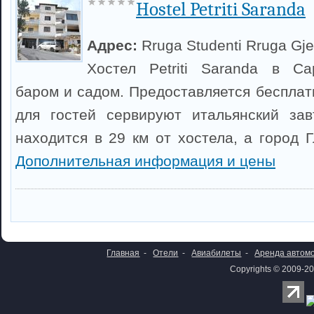
Hostel Petriti Saranda
Адрес:
Rruga Studenti Rruga Gjer
Хостел Petriti Saranda в Са
баром и садом. Предоставляется бесплат
для гостей сервируют итальянский зав
находится в 29 км от хостела, а город 
Дополнительная информация и цены
Главная
-
Отели
-
Авиабилеты
-
Аренда автом
Copyrights © 2009-20