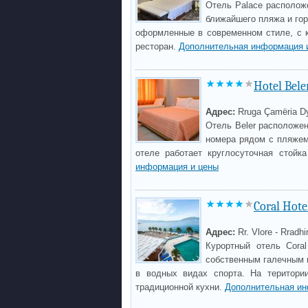
Отель Palace расположе
ближайшего пляжа и гор
оформленные в современном стиле, с к
ресторан.
Дополнительная информация 
Hotel Bele
Адрес:
Rruga Çamëria Dy
Отель Beler расположен
номера рядом с пляжем 
отеле работает круглосуточная стойк
информация и цены
Coral Hote
Адрес:
Rr. Vlore - Rradhi
Курортный отель Cora
собственным галечным п
в водных видах спорта. На територи
традиционной кухни.
Дополнительная ин