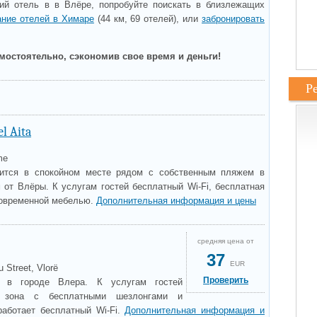
ий отель в в Влёре, попробуйте поискать в близлежащих
ание отелей в Химаре
(44 км, 69 отелей), или
забронировать
мостоятельно, сэкономив свое время и деньги!
Р
l Aita
me
одится в спокойном месте рядом с собственным пляжем в
 от Влёры. К услугам гостей бесплатный Wi-Fi, бесплатная
 современной мебелью.
Дополнительная информация и цены
средняя цена от
37
EUR
 Street, Vlorë
Проверить
я в городе Влера. К услугам гостей
я зона с бесплатными шезлонгами и
работает бесплатный Wi-Fi.
Дополнительная информация и