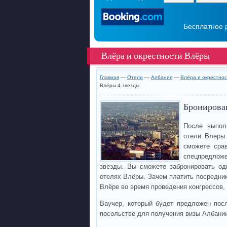
Бесплатное 
Влёра и окрестности Влёры
Главная
—
Отели
—
Албания
—
Влёра и окрестно
Влёры 4 звезды
Бронирован
После выпол
отели Влёры
сможете сра
спецпредложе
звезды. Вы сможете забронировать од
отелях Влёры. Зачем платить посредник
Влёре во время проведения конгрессов,
Ваучер, который будет предложен пос
посольстве для получения визы Албани