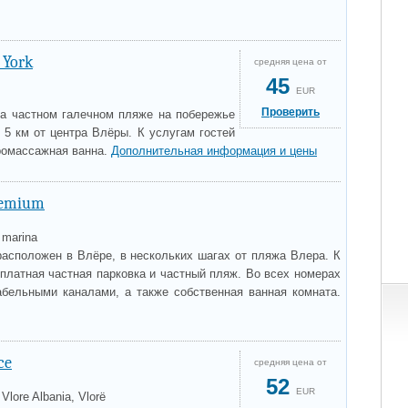
 York
средняя цена от
45
EUR
Проверить
на частном галечном пляже на побережье
 5 км от центра Влёры. К услугам гостей
дромассажная ванна.
Дополнительная информация и цены
remium
 marina
расположен в Влёре, в нескольких шагах от пляжа Влера. К
сплатная частная парковка и частный пляж. Во всех номерах
абельными каналами, а также собственная ванная комната.
ce
средняя цена от
52
EUR
" Vlore Albania, Vlorë