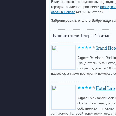
Если не сможете подобрать подходящ
городах, а именно произвести
брониров
отель в Берате
(48 км, 43 отеля).
Забронировать отель в Влёре надо са
Лучшие отели Влёры 4 звезды
Grand Hote
Адрес:
Rr. Vlore - Radhi
Гранд-отель Aita нах
городе Радхим, в 10 км
парковка, а также ресторан и номера с
Hotel Liro
Адрес:
Aleksandër Moisiu
Отель Liro находитс
собственная пляжна
зонтиками. На всей территории отеля 