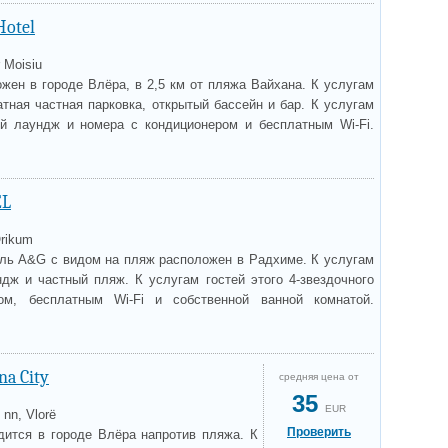
Hotel
 Moisiu
жен в городе Влёра, в 2,5 км от пляжа Вайхана. К услугам
атная частная парковка, открытый бассейн и бар. К услугам
ий лаундж и номера с кондиционером и бесплатным Wi-Fi.
EL
rikum
ль A&G с видом на пляж расположен в Радхиме. К услугам
ндж и частный пляж. К услугам гостей этого 4-звездочного
м, бесплатным Wi-Fi и собственной ванной комнатой.
na City
средняя цена от
35
EUR
, nn, Vlorë
Проверить
одится в городе Влёра напротив пляжа. К