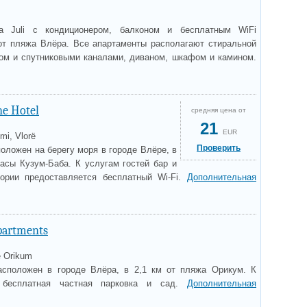
ca Juli с кондиционером, балконом и бесплатным WiFi
от пляжа Влёра. Все апартаменты располагают стиральной
ом и спутниковыми каналами, диваном, шкафом и камином.
ne Hotel
средняя цена от
21
EUR
mi, Vlorë
Проверить
положен на берегу моря в городе Влёре, в
расы Кузум-Баба. К услугам гостей бар и
тории предоставляется бесплатный Wi-Fi.
Дополнительная
partments
e Orikum
асположен в городе Влёра, в 2,1 км от пляжа Орикум. К
 бесплатная частная парковка и сад.
Дополнительная