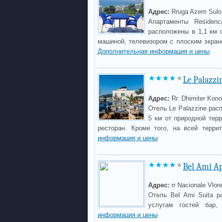
Адрес:
Rruga Azem Sulo
Апартаменты Residen
расположены в 1,1 км 
машиной, телевизором с плоским экран
Дополнительная информация и цены
Le Palazzi
Адрес:
Rr. Dhimiter Kono
Отель Le Palazzine рас
5 км от природной тер
ресторан. Кроме того, на всей терри
информация и цены
Bel Ami A
Адрес:
rr Nacionale Vlor
Отель Bel Ami Suita р
услугам гостей бар,
информация и цены