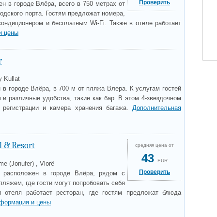
Проверить
н в городе Влёра, всего в 750 метрах от
одского порта. Гостям предложат номера,
ондиционером и бесплатным Wi-Fi. Также в отеле работает
и цены
r
 Kullat
 в городе Влёра, в 700 м от пляжа Влера. К услугам гостей
и различные удобства, такие как бар. В этом 4-звездочном
а регистрации и камера хранения багажа.
Дополнительная
l & Resort
средняя цена от
43
EUR
me (Jonufer) , Vlorë
Проверить
l расположен в городе Влёра, рядом с
ляжем, где гости могут попробовать себя
и отеля работает ресторан, где гостям предложат блюда
формация и цены