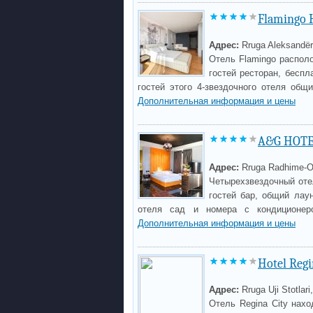
Flamingo 
Адрес:
Rruga Aleksandër
Отель Flamingo располо
гостей ресторан, беспл
гостей этого 4-звездочного отеля общ
Дополнительная информация и цены
A&G HOT
Адрес:
Rruga Radhime-O
Четырехзвездочный оте
гостей бар, общий лау
отеля сад и номера с кондиционеро
Дополнительная информация и цены
Hotel Regi
Адрес:
Rruga Uji Stotlari
Отель Regina City нах