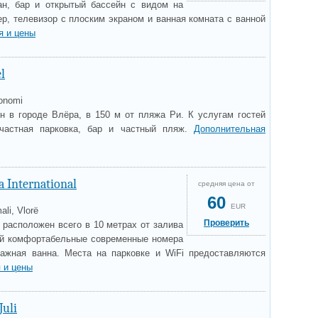
ан, бар и открытый бассейн с видом на
р, телевизор с плоским экраном и ванная комната с ванной
я и цены
l
Konomi
н в городе Влёра, в 150 м от пляжа Ри. К услугам гостей
 частная парковка, бар и частный пляж.
Дополнительная
a International
средняя цена от
60
EUR
li, Vlorë
Проверить
al расположен всего в 10 метрах от залива
ей комфортабельные современные номера
ажная ванна. Места на парковке и WiFi предоставляются
 и цены
Juli