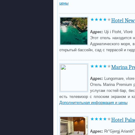
цены
Hotel New
Адрес:
Uji i Ftoht, Vlorë
Этот отель находится 
Адриатического моря, в
открытый бассейн, сад с террасой и ги
Marina P
Адрес:
Lungomare, vlore
Отель Marina Premium 
услугам гостей бар, бе
есть телевизор с плоским экраном и к
Дополнительная информация и цены
Hotel Pala
Адрес:
Rr"Gjergj Arianiti