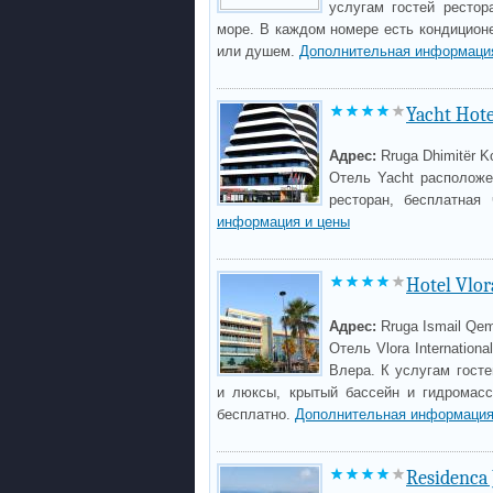
услугам гостей рестор
море. В каждом номере есть кондиционе
или душем.
Дополнительная информаци
Yacht Hote
Адрес:
Rruga Dhimitër 
Отель Yacht расположе
ресторан, бесплатная
информация и цены
Hotel Vlor
Адрес:
Rruga Ismail Qema
Отель Vlora Internation
Влера. К услугам гост
и люксы, крытый бассейн и гидромасс
бесплатно.
Дополнительная информация
Residenca 