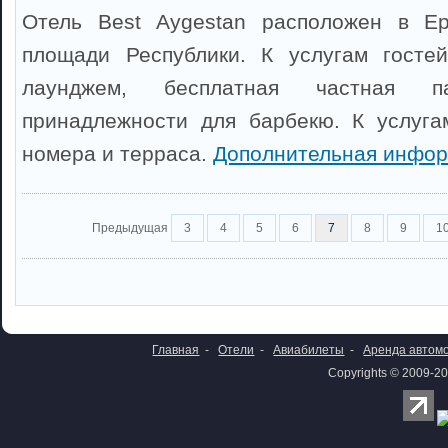
Отель Best Aygestan расположен в Е
площади Республики. К услугам гост
лаунджем, бесплатная частная 
принадлежности для барбекю. К услуга
номера и терраса.
Дополнительная инфор
Предыдущая
3
4
5
6
7
8
9
1
Главная
-
Отели
-
Авиабилеты
-
Аренда автом
Copyrights © 2009-20