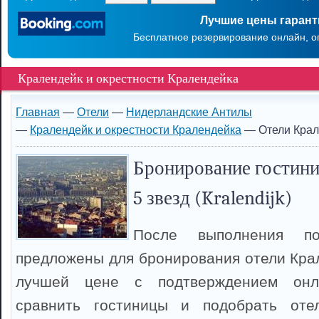
Лучшие цены гаран
Бесплатное резервирование онлайн, о
Кралендейк и окрестности Кралендейка
Главная
—
Отели
—
Нидерландские Антилы
—
Кралендейк и окрестности Кралендейка
— Отели Крал
Бронирование гостини
5 звезд (Kralendijk)
После выполнения п
предложены для бронирования отели Крал
лучшей цене с подтверждением онл
сравнить гостиницы и подобрать оте