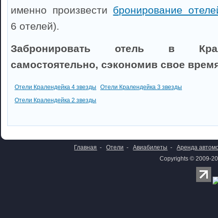
именно произвести
бронирование отеле
6 отелей).
Забронировать отель в Кра
самостоятельно, сэкономив свое время
Отели Кралендейка 4 звезды
Отели Кралендейка 3 звезды
Отели Кралендейка 2 звезды
Главная
-
Отели
-
Авиабилеты
-
Аренда автом
Copyrights © 2009-20