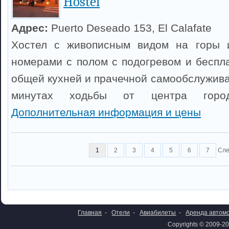
Hostel
Адрес:
Puerto Deseado 153, El Calafate
Хостел с живописным видом на горы 
номерами с полом с подогревом и беспла
общей кухней и прачечной самообслужива
минутах ходьбы от центра город
Дополнительная информация и цены
1
2
3
4
5
6
7
Сл
Главная
-
Отели
-
Авиабилеты
-
Аренда автом
Copyrights © 2009-20