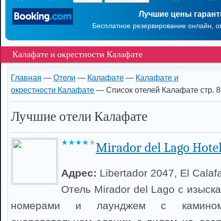
Лучшие цены гаран
Бесплатное резервирование онлайн, о
Калафате и окрестности Калафате
Главная
—
Отели
—
Калафате
—
Калафате и
окрестности Калафате
— Список отелей Калафате стр. 8
Лучшие отели Калафате
Mirador del Lago Hote
Адрес:
Libertador 2047, El Calaf
Отель Mirador del Lago с изыс
номерами и лаунджем с камино