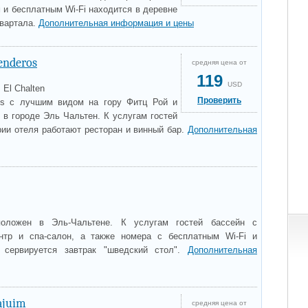
 и бесплатным Wi-Fi находится в деревне
квартала.
Дополнительная информация и цены
enderos
средняя цена от
119
USD
 El Chalten
Проверить
ros с лучшим видом на гору Фитц Рой и
 в городе Эль Чальтен. К услугам гостей
рии отеля работают ресторан и винный бар.
Дополнительная
положен в Эль-Чальтене. К услугам гостей бассейн с
ентр и спа-салон, а также номера с бесплатным Wi-Fi и
 сервируется завтрак "шведский стол".
Дополнительная
ajuim
средняя цена от