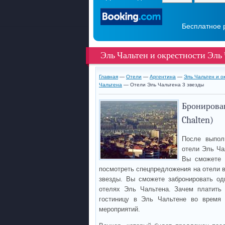
Бесплатное 
Эль Чальтен и окрестности Эль
Главная
—
Отели
—
Аргентина
—
Эль Чальтен и о
Чальтена
— Отели Эль Чальтена 3 звезды
Бронирован
Chalten)
После выпол
отели Эль Ча
Вы сможете 
посмотреть спецпредложения на отели в
звезды. Вы сможете забронировать од
отелях Эль Чальтена. Зачем платить 
гостиницу в Эль Чальтене во время 
мероприятий.