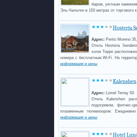
баром, уютным камином
Эль-Чальтен в 150 метрах от торгового 
Hosteria S
Адрес:
Perito Moreno 35,
Отель Hosteria Sende
холм Торре расположен
номера с бесплатным Wi-Fi. На террито
информация и цены
Kalenshen
Адрес:
Lionel Terray 50
Отель Kalenshen рас
подогревом, фитнес-ц
плазменным телевизором. Ежедневно
информация и цены
Hotel Lun