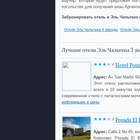
Ваучер, который будет предложен пос
посольстве для получения визы Аргент
Забронировать отель в Эль Чальтене 
Отели Эль Чальтена 4 звезды
Отели Эль
Лучшие отели Эль Чальтена 3 з
Hotel Poi
Адрес:
Av San Martin 66
Этот отель расположе
всего в 10 минутах е
современном стиле с патагонскими моти
информация и цены
Posada El 
Адрес:
Calle 2 No 45, es
Комплекс Posada El B