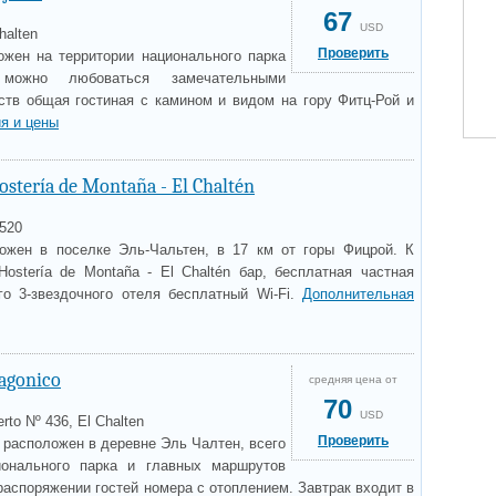
67
USD
halten
Проверить
ожен на территории национального парка
 можно любоваться замечательными
ств общая гостиная с камином и видом на гору Фитц-Рой и
я и цены
ostería de Montaña - El Chaltén
 520
ожен в поселке Эль-Чальтен, в 17 км от горы Фицрой. К
Hostería de Montaña - El Chaltén бар, бесплатная частная
го 3-звездочного отеля бесплатный Wi-Fi.
Дополнительная
agonico
средняя цена от
70
USD
rto Nº 436, El Chalten
Проверить
o расположен в деревне Эль Чалтен, всего
онального парка и главных маршрутов
распоряжении гостей номера с отоплением. Завтрак входит в