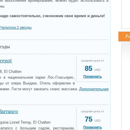
ле выполнения бронирования, можно будет использовать в
ины
надо самостоятельно, сэкономив свое время и деньги!
 Чальтена 2 звезды
Р
везды
ncenot
средняя цена от
85
USD
8, El Chalten
Проверить
н в национальном парке Лос-Гласьярес,
зды от озера Вьедма. Отель оформлен в
вами. Гости могут заказать сеанс массажа.
Дополнительная
Barranco
средняя цена от
75
USD
quina Lionel Terray, El Chalten
Проверить
arranco с большим садом, рестораном,