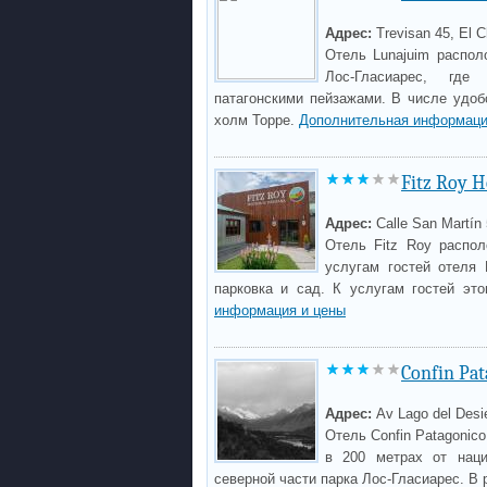
Адрес:
Trevisan 45, El C
Отель Lunajuim распол
Лос-Гласиарес, где
патагонскими пейзажами. В числе удоб
холм Торре.
Дополнительная информаци
Fitz Roy H
Адрес:
Calle San Martín
Отель Fitz Roy распол
услугам гостей отеля 
парковка и сад. К услугам гостей это
информация и цены
Confin Pat
Адрес:
Av Lago del Desie
Отель Confin Patagonic
в 200 метрах от наци
северной части парка Лос-Гласиарес. В 