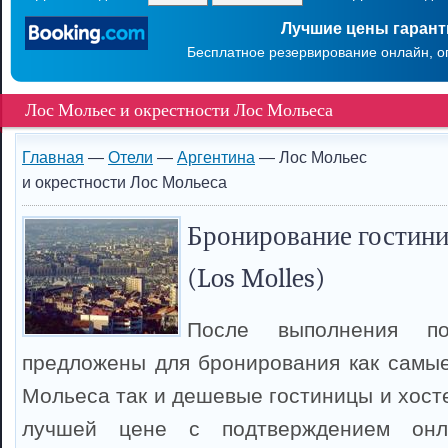
Лучшие цены гаран
Бесплатное резервирование онлайн, о
Лос Мольес и окрестности Лос Мольеса
Главная
—
Отели
—
Аргентина
— Лос Мольес
и окрестности Лос Мольеса
Бронирование гостини
(Los Molles)
После выполнения п
предложены для бронирования как самы
Мольеса так и дешевые гостиницы и хост
лучшей цене с подтверждением онл