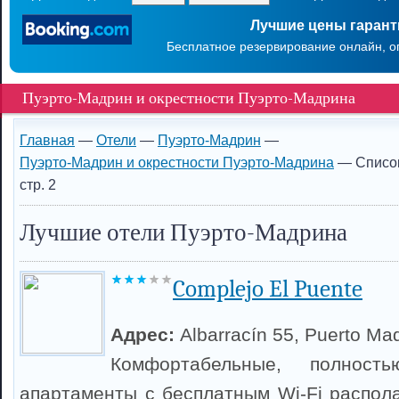
Лучшие цены гаран
Бесплатное резервирование онлайн, о
Пуэрто-Мадрин и окрестности Пуэрто-Мадрина
Главная
—
Отели
—
Пуэрто-Мадрин
—
Пуэрто-Мадрин и окрестности Пуэрто-Мадрина
— Список
стр. 2
Лучшие отели Пуэрто-Мадрина
Complejo El Puente
Адрес:
Albarracín 55, Puerto Ma
Комфортабельные, полност
апартаменты с бесплатным Wi-Fi распола