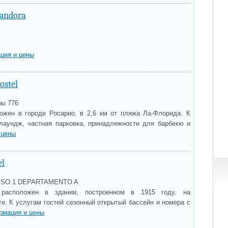
Pandora
ция и цены
stel
au 776
жен в городе Росарио, в 2,6 км от пляжа Ла-Флорида. К
лаундж, частная парковка, принадлежности для барбекю и
 цены
el
 PISO 1 DEPARTAMENTO A
 расположен в здании, построенном в 1915 году, на
е. К услугам гостей сезонный открытый бассейн и номера с
рмация и цены