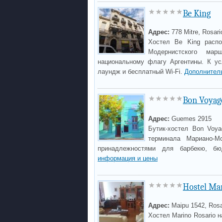
Be King
Адрес:
778 Mitre, Rosari
Хостел Be King распо
Модернистского ма
национальному флагу Аргентины. К ус
лаундж и бесплатный Wi-Fi.
Дополнител
Bon Voyag
Адрес:
Guemes 2915
Бутик-хостел Bon Voya
терминала Мариано-М
принадлежностями для барбекю, б
информация и цены
Hostel Ma
Адрес:
Maipu 1542, Rosa
Хостел Marino Rosario н