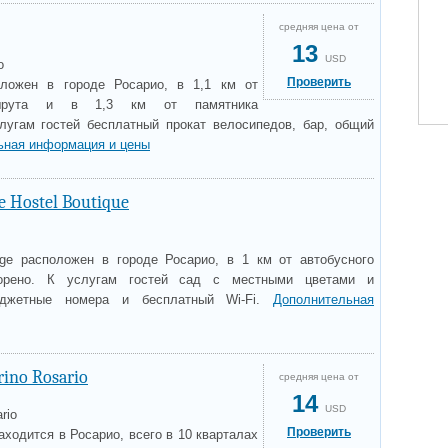
средняя цена от
13
USD
o
Проверить
ложен в городе Росарио, в 1,1 км от
ршрута и в 1,3 км от памятника
лугам гостей бесплатный прокат велосипедов, бар, общий
ьная информация и цены
e Hostel Boutique
ge расположен в городе Росарио, в 1 км от автобусного
орено. К услугам гостей сад с местными цветами и
юджетные номера и бесплатный Wi-Fi.
Дополнительная
rino Rosario
средняя цена от
14
USD
rio
Проверить
аходится в Росарио, всего в 10 кварталах