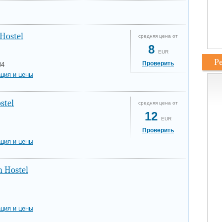
 Hostel
средняя цена от
8
EUR
Р
Проверить
34
ция и цены
stel
средняя цена от
12
EUR
Проверить
ция и цены
n Hostel
ция и цены