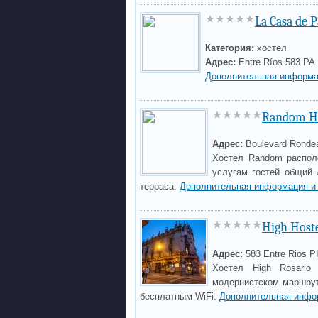
La Casa de 
Категория:
хостел
Адрес:
Entre Ríos 583 PA
Дополнительная информа
Random Ho
Адрес:
Boulevard Ronde
Хостел Random располо
услугам гостей общий 
терраса.
Дополнительная информация и
High Host
Адрес:
583 Entre Rios
Хостел High Rosario
модернистском маршрут
бесплатным WiFi.
Дополнительная инфо