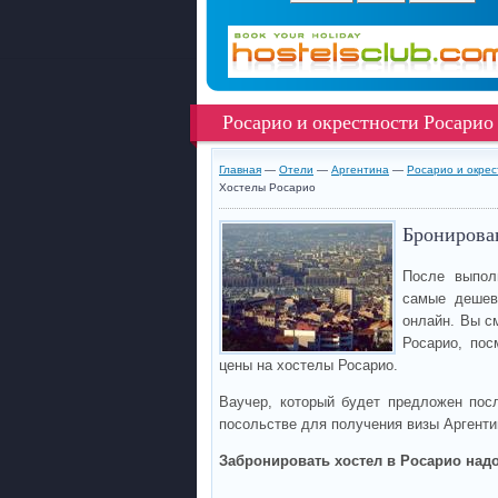
Росарио и окрестности Росарио
Главная
—
Отели
—
Аргентина
—
Росарио и окре
Хостелы Росарио
Бронирован
После выпол
самые дешев
онлайн. Вы с
Росарио, пос
цены на хостелы Росарио.
Ваучер, который будет предложен пос
посольстве для получения визы Аргенти
Забронировать хостел в Росарио надо