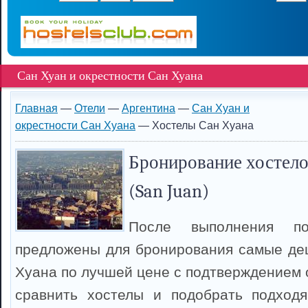
Сан Хуан и окрестности Сан Хуана
Главная
—
Отели
—
Аргентина
—
Сан Хуан и
окрестности Сан Хуана
— Хостелы Сан Хуана
Бронирование хостело
(San Juan)
После выполнения п
предложены для бронирования самые де
Хуана по лучшей цене с подтверждением 
сравнить хостелы и подобрать подход