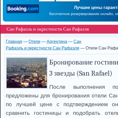
Лучшие цены гаран
Бесплатное резервирование онлайн, о
Сан Рафаэль и окрестности Сан Рафаэля
Главная
—
Отели
—
Аргентина
—
Сан
Рафаэль и окрестности Сан Рафаэля
— Отели Сан Рафа
Бронирование гостини
3 звезды (San Rafael)
После выполнения п
предложены для бронирования отели Са
по лучшей цене с подтверждением он
сравнить гостиницы и подобрать оте