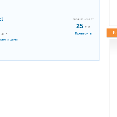
el
средняя цена от
25
EUR
Р
Проверить
z 467
ция и цены