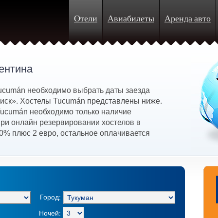
Отели
Авиабилеты
Аренда авто
ентина
ucumán необходимо выбрать даты заезда
Поиск». Хостелы Tucumán представлены ниже.
Tucumán необходимо только наличие
при онлайн резервировании хостелов в
0% плюс 2 евро, остальное оплачивается
Город:
Ночей: