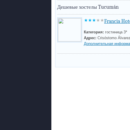
Дешевые хостелы Tucumán
Francia Hot
Категория:
гостиница 3*
Адрес:
Crisóstomo Álvare
Дополнительная информа