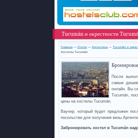
Tucumán и окрестности Tucum
Главная
—
Отели
—
Аргентина
—
Tucumán и окре
Хостелы Tucumán
Бронирова
После выпол
самые дешев
онлайн. Вы с
Tucumán, пос
цены на хостелы Tucumán.
Ваучер, который будет предложен пос
посольстве для получения визы Аргенти
Забронировать хостел в Tucumán надо