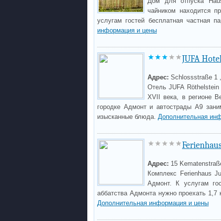
Дом для отпуска Hau
чайником находится п
услугам гостей бесплатная частная п
информация и цены
JUFA Hotel
Адрес:
Schlossstraße 1 
Отель JUFA Röthelstei
XVII века, в регионе 
городке Адмонт и автострады A9 заним
изысканные блюда.
Дополнительная инф
Ferienhaus
Адрес:
15 Kematenstraß
Комплекс Ferienhaus J
Адмонт. К услугам го
аббатства Адмонта нужно проехать 1,7 
Дополнительная информация и цены