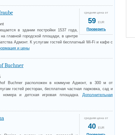
Traube
средняя цена от
59
EUR
ont
Проверить
ещается в здании постройки 1537 года,
 на главной городской площади, в центре
батства Адмонт. К услугам гостей бесплатный Wi-Fi и кафе с
ормация и цены
of Buchner
5
thof Buchner расположен в коммуне Адмонт, в 300 м от
лугам гостей ресторан, бесплатная частная парковка, сад и
е номера и детская игровая площадка.
Дополнительная
na
средняя цена от
40
EUR
Проверить