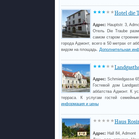
Hotel die 
Адрес:
Hauptstr. 3, Adm
Отель Die Traube разм
самом старом строении
города Адмонт, всего в 50 метрах от аб
видом на площадь.
Дополнительная инф
Landgasth
Адрес:
Schmiedgasse 6
Гостевой дом Landgas
аббатства Адмонт. К ус
терраса. К услугам гостей семейны
информация и цены
Haus Rosi
Адрес:
Hall 84, Admont