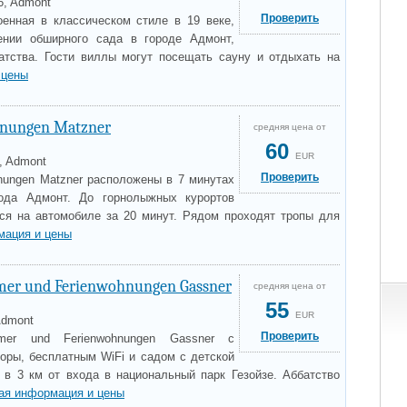
6, Admont
Проверить
роенная в классическом стиле в 19 веке,
ении обширного сада в городе Адмонт,
атства. Гости виллы могут посещать сауну и отдыхать на
 цены
nungen Matzner
средняя цена от
60
EUR
4, Admont
Проверить
nungen Matzner расположены в 7 минутах
ода Адмонт. До горнолыжных курортов
ся на автомобиле за 20 минут. Рядом проходят тропы для
мация и цены
mer und Ferienwohnungen Gassner
средняя цена от
55
EUR
Admont
Проверить
immer und Ferienwohnungen Gassner с
оры, бесплатным WiFi и садом с детской
в 3 км от входа в национальный парк Гезойзе. Аббатство
ая информация и цены