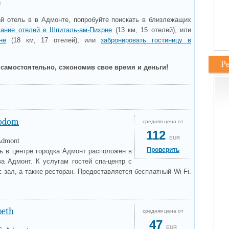
и
й отель в в Адмонте, попробуйте поискать в близлежащих
вание отелей в Шпиталь-ам-Пихрне
(13 км, 15 отелей), или
не
(18 км, 17 отелей), или
забронировать гостиницу в
Р
самостоятельно, сэкономив свое время и деньги!
rodom
средняя цена от
112
EUR
Admont
Проверить
ль в центре городка Адмонт расположен в
ва Адмонт. К услугам гостей спа-центр с
зал, а также ресторан. Предоставляется бесплатный Wi-Fi.
beth
средняя цена от
47
EUR