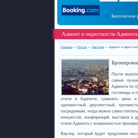
Бесплатное 
Адмонт и окрестности Адмонта
Главная
—
Отели
—
Австрия
— Адмонт и окрестно
Бронирова
После выполн
самые лучши
Адмонта по л
гостиницы и 
отели в Адмонте, сравнить цены и
одноместный, двухместный, трехмест
посредникам, когда можно самостоятель
конгрессов, конференций, выставок и д
отели Адмонта с возможностью брониро
Ваучер, который будет предложен пос