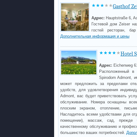
Gasthof Ze
Адрес:
Hauptstraße 6, 
Гостевой дом Zeiser н
гостей ресторан, ба
Дополнительная информация и цены
Hotel 
Адрес:
Eichenweg 6
Расположенный в 
Spirodom Admont, и
может предложить за пределами оте
удобств, для удовлетворения индивиду
Admont, вас будет приветствовать усл
обслуживание. Номера оснащены всем
плоским экраном, отопление, письме
Насладитесь всеми удобствами для отд
помещении), массаж, сад, прежде 
качественному обслуживанию и професс
большинство ваших потребностей.
Допо