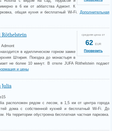
s Rosina с видом на сад, террасой и
римерно в 6 км от аббатства Адмонт. К
арковка, общая кухня и бесплатный Wi-Fi.
Дополнительная
 Röthelstein
средняя цена от
62
EUR
, Admont
Проверить
n находится в идиллическом горном замке
Верхняя Штирия. Поездка до монастыря в
ает не более 10 минут. В отеле JUFA Röthelstein подают
ормация и цены
 Julia
e15
ulia расположен рядом с лесом, в 1,5 км от центра города
стей дома с собственной кухней и бесплатный Wi-Fi. До
км. На территории обустроена бесплатная частная парковка.