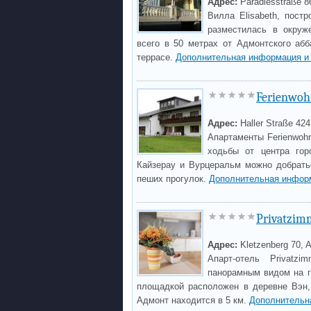
Адрес:
Paradiesstraße 8
Вилла Elisabeth, пост
разместилась в окруж
всего в 50 метрах от Адмонтского абб
террасе.
Дополнительная информация и
Ferienwoh
Адрес:
Haller Straße 42
Апартаменты Ferienwoh
ходьбы от центра гор
Кайзерау и Вурцеральм можно добрать
пеших прогулок.
Дополнительная инфор
Privatzim
Адрес:
Kletzenberg 70, 
Апарт-отель Privatz
панорамным видом на г
площадкой расположен в деревне Вэн, 
Адмонт находится в 5 км.
Дополнительн