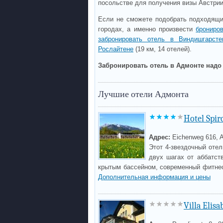
посольстве для получения визы Австри
Если не сможете подобрать подходящи
городах, а именно произвести
брониро
забронировать отель в Виндишгарсте
Рослайтене
(19 км, 14 отелей).
Забронировать отель в Адмонте надо 
Лучшие отели Адмонта
Hotel Spi
Адрес:
Eichenweg 616, 
Этот 4-звездочный оте
двух шагах от аббатст
крытым бассейном, современный фитнес-
Дополнительная информация и цены
Villa Elisa