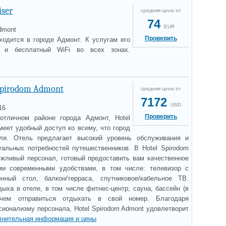
iser
средняя цена от
74
EUR
Admont
Проверить
аходится в городе Адмонт. К услугам его
р и бесплатный WiFi во всех зонах.
Spirodom Admont
средняя цена от
7172
USD
16
Проверить
отличном районе города Адмонт, Hotel
меет удобный доступ ко всему, что город
ля. Отель предлагает высокий уровень обслуживания и
альных потребностей путешественников. В Hotel Spirodom
ужливый персонал, готовый предоставить вам качественное
и современными удобствами, в том числе: телевизор с
нный стол, балкон/терраса, спутниковое/кабельное ТВ.
ыха в отеле, в том числе фитнес-центр, сауна, бассейн (в
чем отправиться отдыхать в свой номер. Благодаря
ионализму персонала, Hotel Spirodom Admont удовлетворит
лнительная информация и цены