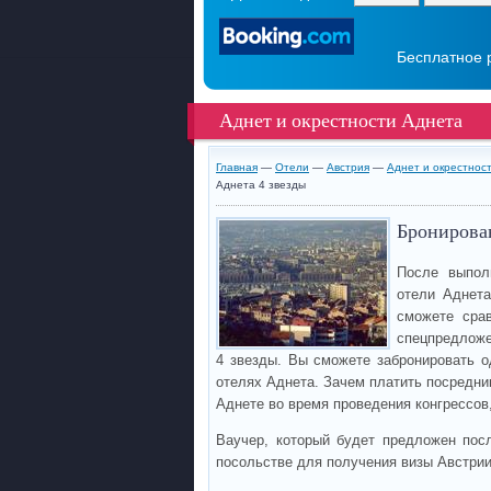
Бесплатное 
Аднет и окрестности Аднета
Главная
—
Отели
—
Австрия
—
Аднет и окрестнос
Аднета 4 звезды
Бронирован
После выпол
отели Аднет
сможете срав
спецпредложе
4 звезды. Вы сможете забронировать о
отелях Аднета. Зачем платить посредни
Аднете во время проведения конгрессов
Ваучер, который будет предложен пос
посольстве для получения визы Австри