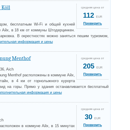
 Köll
средняя цена от
112
EUR
Проверить
адом, бесплатным Wi-Fi и общей кухней
 Айх, в 18 км от коммуны Штодерцинкен.
парковка. В окрестностях можно заняться пешим туризмом,
ительная информация и цены
hnung Menthof
средняя цена от
205
EUR
36, Aich
Проверить
nung Menthof расположены в коммуне Айх,
тайн, в 4 км от горнолыжного курорта
 вид на горы. Прямо у здания останавливается бесплатный
ополнительная информация и цены
средняя цена от
30
EUR
ch
Проверить
 расположен в коммуне Айх, в 15 минутах