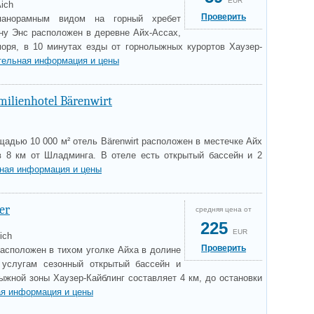
EUR
ich
Проверить
анорамным видом на горный хребет
у Энс расположен в деревне Айх-Ассах,
оря, в 10 минутах езды от горнолыжных курортов Хаузер-
тельная информация и цены
milienhotel Bärenwirt
адью 10 000 м² отель Bärenwirt расположен в местечке Айх
в 8 км от Шладминга. В отеле есть открытый бассейн и 2
ная информация и цены
er
средняя цена от
225
EUR
ich
Проверить
расположен в тихом уголке Айха в долине
услугам сезонный открытый бассейн и
ыжной зоны Хаузер-Кайблинг составляет 4 км, до остановки
я информация и цены