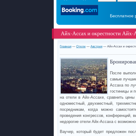
Бесплатное 
Айх-Ассах и окрестности Айх-
Главная
—
Отели
—
Австрия
— Айх-Ассах и окрест
Бронирован
После выполн
самые лучшие
Ассаха по лу
гостиницы и 
на отели в Айх-Ассахе, сравнить цены
одноместный, двухместный, трехместн
посредникам, когда можно самостоят
проведения конгрессов, конференций, в
недорогие отели Айх-Ассаха с возможно
Ваучер, который будет предложен пос