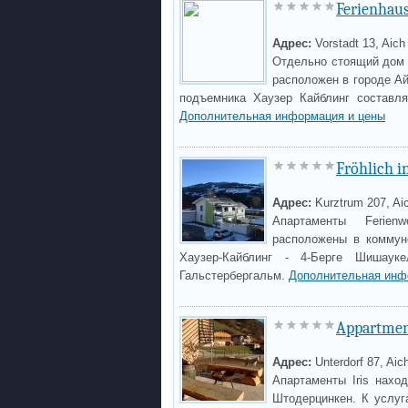
Ferienhau
Адрес:
Vorstadt 13, Aich
Отдельно стоящий дом д
расположен в городе А
подъемника Хаузер Кайблинг составля
Дополнительная информация и цены
Fröhlich i
Адрес:
Kurztrum 207, Ai
Апартаменты Ferie
расположены в коммун
Хаузер-Кайблинг - 4-Берге Шишаук
Гальстербергальм.
Дополнительная инф
Appartmen
Адрес:
Unterdorf 87, Aic
Апартаменты Iris нахо
Штодерцинкен. К услуг