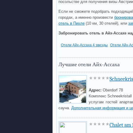
посольстве для получения визы Австри
Если не сможете подобрать подходящий
городах, а именно произвести
бронирова
отель в Пихле
(10 км, 30 отелей), или
за
Забронировать отель в Айх-Ассахе на
Отели Айх-Ассаха 4 звезды
Отели Айх-Ас
Лучшие отели Айх-Ассаха
Schneekris
Адрес:
Oberdorf 78
Комплекс Schneekristal
услугам гостей апарта
сауна.
Дополнительная информация и ц
Chalet am 