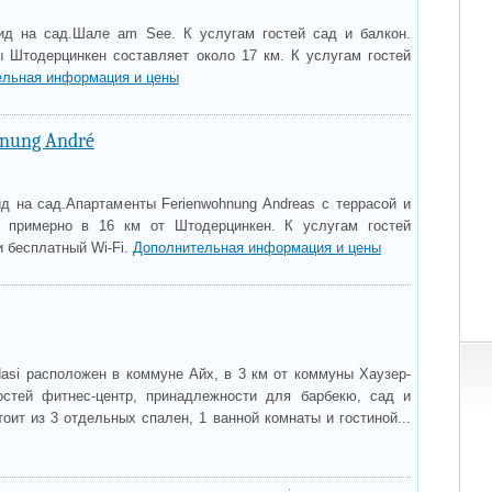
ид на сад.Шале am See. К услугам гостей сад и балкон.
 Штодерцинкен составляет около 17 км. К услугам гостей
ельная информация и цены
nung André
ид на сад.Апартаменты Ferienwohnung Andreas с террасой и
 примерно в 16 км от Штодерцинкен. К услугам гостей
и бесплатный Wi-Fi.
Дополнительная информация и цены
Hasi расположен в коммуне Айх, в 3 км от коммуны Хаузер-
остей фитнес-центр, принадлежности для барбекю, сад и
оит из 3 отдельных спален, 1 ванной комнаты и гостиной...