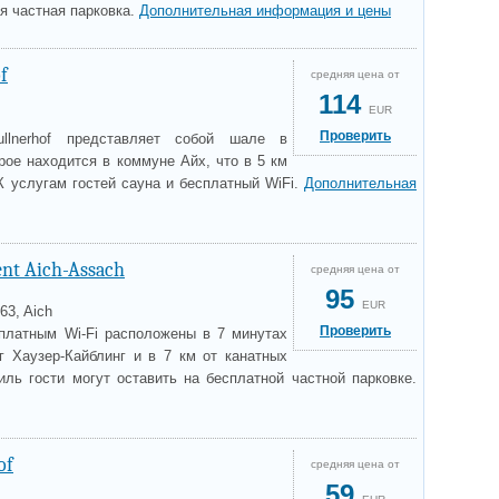
я частная парковка.
Дополнительная информация и цены
f
средняя цена от
114
EUR
Проверить
lnerhof представляет собой шале в
рое находится в коммуне Айх, что в 5 км
К услугам гостей сауна и бесплатный WiFi.
Дополнительная
nt Aich-Assach
средняя цена от
95
EUR
63, Aich
Проверить
платным Wi-Fi расположены в 7 минутах
г Хаузер-Кайблинг и в 7 км от канатных
иль гости могут оставить на бесплатной частной парковке.
of
средняя цена от
59