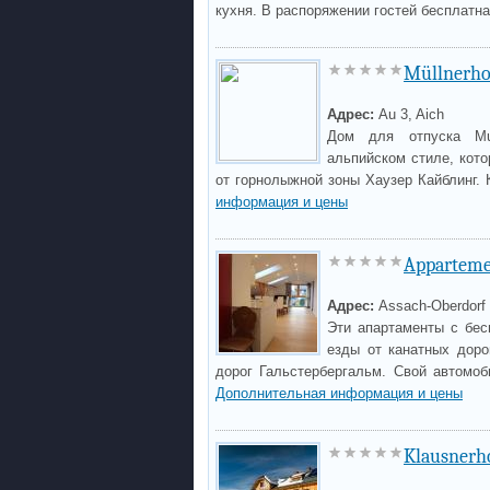
кухня. В распоряжении гостей бесплатна
Müllnerho
Адрес:
Au 3, Aich
Дом для отпуска Mul
альпийском стиле, кото
от горнолыжной зоны Хаузер Кайблинг. 
информация и цены
Apparteme
Адрес:
Assach-Oberdorf 
Эти апартаменты с бес
езды от канатных доро
дорог Гальстербергальм. Свой автомоб
Дополнительная информация и цены
Klausnerh