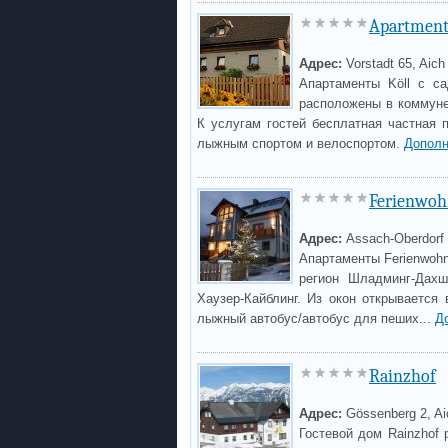
Apartment
Адрес:
Vorstadt 65, Aich
Апартаменты Köll с с
расположены в коммуне
К услугам гостей бесплатная частная 
лыжным спортом и велоспортом.
Дополн
Ferienwo
Адрес:
Assach-Oberdorf 
Апартаменты Ferienwoh
регион Шладминг-Дахш
Хаузер-Кайблинг. Из окон открывается
лыжный автобус/автобус для пеших...
Д
Rainzhof
Адрес:
Gössenberg 2, Ai
Гостевой дом Rainzhof