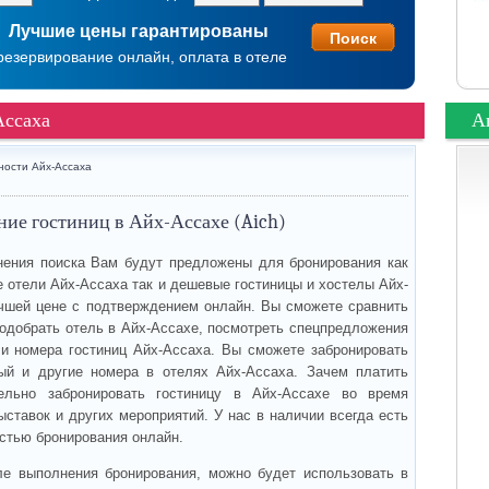
Лучшие цены гарантированы
резервирование онлайн, оплата в отеле
Ассаха
А
ности Айх-Ассаха
ие гостиниц в Айх-Ассахе (Aich)
ения поиска Вам будут предложены для бронирования как
 отели Айх-Ассаха так и дешевые гостиницы и хостелы Айх-
чшей цене с подтверждением онлайн. Вы сможете сравнить
подобрать отель в Айх-Ассахе, посмотреть спецпредложения
 и номера гостиниц Айх-Ассаха. Вы сможете забронировать
ый и другие номера в отелях Айх-Ассаха. Зачем платить
ельно забронировать гостиницу в Айх-Ассахе во время
ыставок и других мероприятий. У нас в наличии всегда есть
стью бронирования онлайн.
ле выполнения бронирования, можно будет использовать в