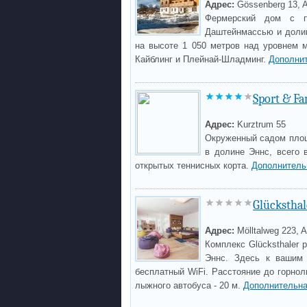
Адрес:
Gössenberg 13, A
Фермерский дом с п
Даштейнмассью и долин
на высоте 1 050 метров над уровнем м
Кайблинг и Плейнай-Шладминг.
Дополни
Sport & Fa
Адрес:
Kurztrum 55
Окруженный садом площ
в долине Эннс, всего 
открытых теннисных корта.
Дополнитель
Glücksthal
Адрес:
Mölltalweg 223, A
Комплекс Glücksthaler 
Эннс. Здесь к вашим 
бесплатный WiFi. Расстояние до горнол
лыжного автобуса - 20 м.
Дополнительна