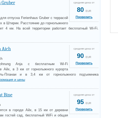
s Gruber
средняя цена от
80
EUR
Проверить
ля отпуска Ferienhaus Gruber с террасой
йх в Штирии. Расстояние до горнолыжного
ет 4 км. На всей территории работает бесплатный Wi-Fi.
n Aich
средняя цена от
90
EUR
ch
Проверить
nwohnung Anja с бесплатным Wi-Fi
е Айх, в 3 км от горнолыжного курорта
ель-Планаи и в 3,4 км от горнолыжного подъемника
ормация и цены
t Bine
средняя цена от
95
EUR
h
Проверить
дятся в городе Айх, в 15 км от деревни
ам гостей сад, бесплатный WiFi и общая