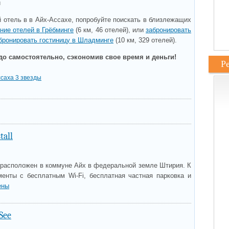
и
 отель в в Айх-Ассахе, попробуйте поискать в близлежащих
ние отелей в Грёбминге
(6 км, 46 отелей), или
забронировать
бронировать гостиницу в Шладминге
(10 км, 329 отелей).
до самостоятельно, сэкономив свое время и деньги!
Р
саха 3 звезды
tall
l расположен в коммуне Айх в федеральной земле Штирия. К
менты с бесплатным Wi-Fi, бесплатная частная парковка и
ены
See