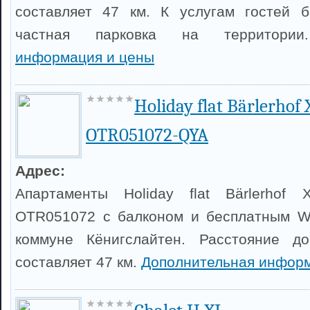
составляет 47 км. К услугам гостей б
частная парковка на территор
информация и цены
Holiday flat Bärlerhof 
OTR051072-QYA
Адрес:
Апартаменты Holiday flat Bärlerhof X
OTR051072 с балконом и бесплатным Wi
коммуне Кёнигслайтен. Расстояние д
составляет 47 км.
Дополнительная информ