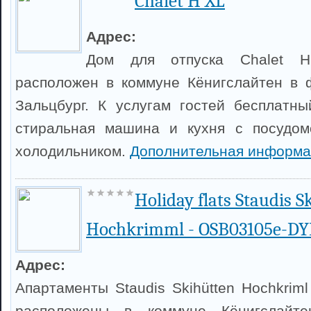
Chalet H XL
Адрес:
Дом для отпуска Chalet 
расположен в коммуне Кёнигслайтен в 
Зальцбург. К услугам гостей бесплатный
стиральная машина и кухня с посудо
холодильником.
Дополнительная информа
Holiday flats Staudis S
Hochkrimml - OSB03105e-D
Адрес:
Апартаменты Staudis Skihütten Hochkrim
расположены в коммуне Кёнигслайте