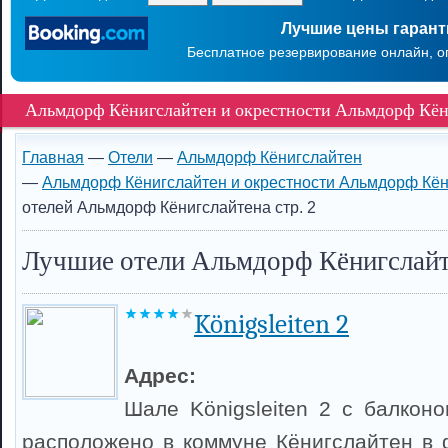
Лучшие цены гаран
Бесплатное резервирование онлайн, о
Альмдорф Кёнигслайтен и окрестности Альмдорф Кён
Главная
—
Отели
—
Альмдорф Кёнигслайтен
—
Альмдорф Кёнигслайтен и окрестности Альмдорф Кё
отелей Альмдорф Кёнигслайтена стр. 2
Лучшие отели Альмдорф Кёнигслай
Königsleiten 2
Адрес:
Шале Königsleiten 2 с балкон
расположено в коммуне Кёнигслайтен в