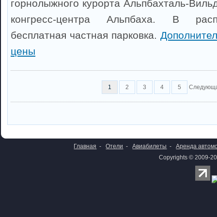
горнолыжного курорта Альпбахталь-Вильд
конгресс-центра Альпбаха. В расп
бесплатная частная парковка.
Дополните
цены
1
2
3
4
5
Следующ
Главная
-
Отели
-
Авиабилеты
-
Аренда автом
Copyrights © 2009-20