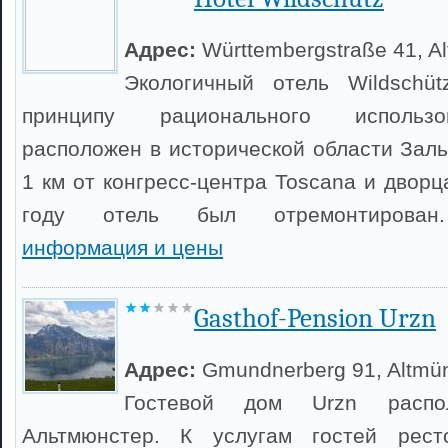
Адрес:
Württembergstraße 41, A
Экологичный отель Wildschü
принципу рационального использо
расположен в исторической области Заль
1 км от конгресс-центра Toscana и двор
году отель был отремонтиров
информация и цены
Gasthof-Pension Urzn
Адрес:
Gmundnerberg 91, Altmün
Гостевой дом Urzn расп
Альтмюнстер. К услугам гостей рест