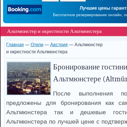
Лучшие цены гаран
Бесплатное резервирование онлайн, о
Альтмюнстер и окрестности Альтмюнстера
Главная
—
Отели
—
Австрия
— Альтмюнстер
и окрестности Альтмюнстера
Бронирование гостини
Альтмюнстере (Altmün
После выполнения п
предложены для бронирования как са
Альтмюнстера так и дешевые гост
Альтмюнстера по лучшей цене с подтвер