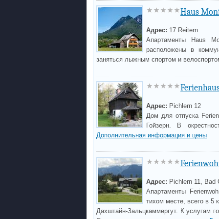
Haus Mon
Адрес:
17 Reitern
Апартаменты Haus Mo
расположены в коммун
заняться лыжным спортом и велоспорт
Ferienhaus
Адрес:
Pichlern 12
Дом для отпуска Ferie
Гойзерн. В окрестно
Дополнительная информация и цены
Ferienwoh
Адрес:
Pichlern 11, Bad 
Апартаменты Ferienwo
тихом месте, всего в 5 
Дахштайн-Зальцкаммергут. К услугам г