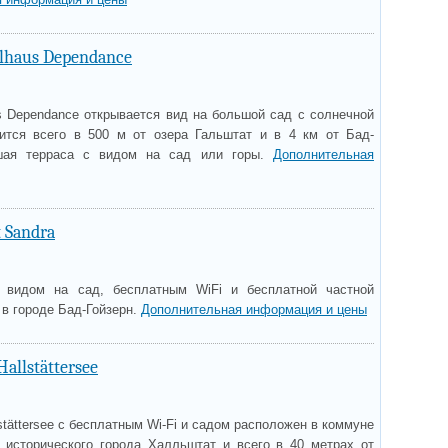
lhaus Dependance
us Dependance открывается вид на большой сад с солнечной
ится всего в 500 м от озера Гальштат и в 4 км от Бад-
ьшая терраса с видом на сад или горы.
Дополнительная
 Sandra
 видом на сад, бесплатным WiFi и бесплатной частной
в городе Бад-Гойзерн.
Дополнительная информация и цены
allstättersee
stättersee с бесплатным Wi-Fi и садом расположен в коммуне
т исторического города Халльштат и всего в 40 метрах от