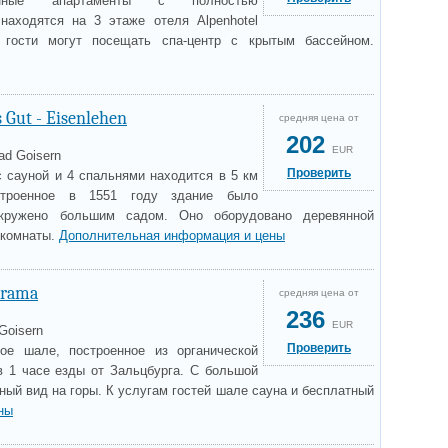
анные апартаменты с полностью
находятся на 3 этаже отеля Alpenhotel
 гости могут посещать спа-центр с крытым бассейном.
 Gut - Eisenlehen
средняя цена от
202
EUR
ad Goisern
Проверить
с сауной и 4 спальнями находится в 5 км
строенное в 1551 году здание было
окружено большим садом. Оно оборудовано деревянной
 комнаты.
Дополнительная информация и цены
orama
средняя цена от
236
EUR
 Goisern
Проверить
тое шале, построенное из органической
в 1 часе езды от Зальцбурга. С большой
ный вид на горы. К услугам гостей шале сауна и бесплатный
ны