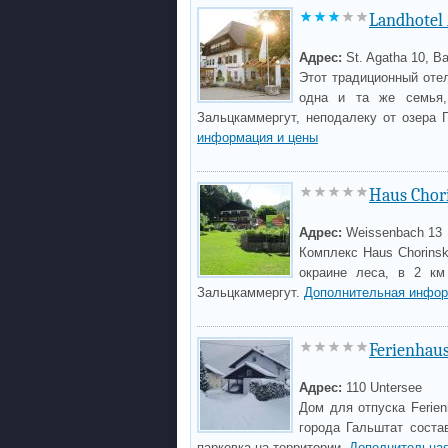
Landhotel
Адрес:
St. Agatha 10, B
Этот традиционный оте
одна и та же семья,
Зальцкаммергут, неподалеку от озера 
информация и цены
Haus Chor
Адрес:
Weissenbach 13
Комплекс Haus Chorins
окраине леса, в 2 км
Зальцкаммергут.
Дополнительная инфор
Ferienhau
Адрес:
110 Untersee
Дом для отпуска Ferien
города Гальштат соста
парковка на территории.
Дополнительная