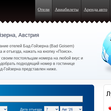
Отели
Авиабилеты
Аренда авто
йзерна, Австрия
ние отелей Бад-Гойзерна (Bad Goisern)
 и отъезда, нажать на кнопку «Поиск».
 своим постояльцам номера на любой вкус и
подобрать подходящий номер в гостинице
ад-Гойзерна представлен ниже.
Дата отъезда