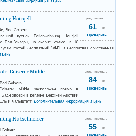
полнительная информация и цены
nung Hausjell
средняя цена от
61
EUR
4c, Bad Goisern
Проверить
енной кухней Ferienwohnung Hausjell
е Бад-Гойзерн, на склоне холма, в 10
лугам гостей бесплатный Wi-Fi и бесплатная собственная
и цены
otel Goiserer Mühle
средняя цена от
84
EUR
 Bad Goisern
Проверить
 Goiserer Mühle расположен прямо в
а Бад-Гойсерн в регионе Верхней Австрии
шль и Хальштатт.
Дополнительная информация и цены
nung Hubschneider
средняя цена от
55
EUR
d Goisern
Проверить