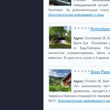
Стильно меблиров
оборудованной кухней 
Dachstein. За дополнительную плату
Дополнительная информация и цены
Ferienhaus
Адрес:
Gschwandt 18, B
Шале Gut - Eisenlehen 
от Бад-Гойзерна. По
полностью отремонтировано. Шале 
мебелью. В шале есть кухня и 2 ванные
Haus Pan
Адрес:
Pichlern 35, Bad
Это экологически чис
древесины, находится 
террасы и балкона открывается панорам
Wi-Fi.
Дополнительная информация и це