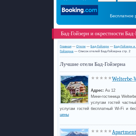
Бесплатное 
Бад-Гойзерн и окрестности Бад-
Главная
—
Отели
—
Бад-Гойзерн
—
Бад-Гойзерн и
Гойзерна
— Список отелей Бад-Гойзерна стр. 2
Лучшие отели Бад-Гойзерна
Welterbe-W
Адрес:
Au 12
Мини-гостиница Welterb
услугам гостей частны
услугам гостей бесплатный Wi-Fi и бе
цены
Apartment