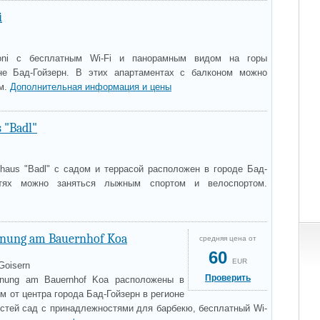
i
ni с бесплатным Wi-Fi и панорамным видом на горы
е Бад-Гойзерн. В этих апартаментах с балконом можно
ом.
Дополнительная информация и цены
 "Badl"
nhaus "Badl" с садом и террасой расположен в городе Бад-
стях можно заняться лыжным спортом и велоспортом.
nung am Bauernhof Koa
средняя цена от
60
EUR
Goisern
Проверить
hnung am Bauernhof Koa расположены в
км от центра города Бад-Гойзерн в регионе
остей сад с принадлежностями для барбекю, бесплатный Wi-