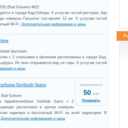
 520 (Bad Goisern) 4822
дятся в городе Бад-Гойзерн. К услугам гостей ресторан, бар
 до коммуны Гальштат составляет 12 км. К услугам гостей
атный Wi-Fi.
Дополнительная информация и цены
Р
view
nhotel dachstein
 view с 2 спальнями и балконом расположены в городе Бад-
ьцбурга. Из окон открывается вид на горы. К услугам гостей
рмация и цены
nthaus Gerlinde Sams
средняя цена от
50
EUR
, Bad Goisern
Проверить
в Appartementhaus Gerlinde Sams с 2
курящих расположен в центре коммуны
тная парковка и бесплатный Wi-Fi на всей территории. В
.
Дополнительная информация и цены