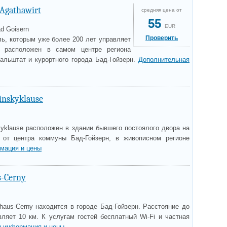
 Agathawirt
средняя цена от
55
EUR
ad Goisern
Проверить
ль, которым уже более 200 лет управляет
 расположен в самом центре региона
Гальштат и курортного города Бад-Гойзерн.
Дополнительная
inskyklause
kyklause расположен в здании бывшего постоялого двора на
 от центра коммуны Бад-Гойзерн, в живописном регионе
мация и цены
s-Cerny
haus-Cerny находится в городе Бад-Гойзерн. Расстояние до
вляет 10 км. К услугам гостей бесплатный Wi-Fi и частная
 информация и цены