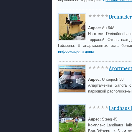
Dreimäder
Адрес:
Au 64A
Из отеля Dreimäderlha
террасой. Отель наход
Гойзерна. В апартаментах есть бол
информация и цены
Apartment
Адрес:
Unterjoch 38
Апартаменты Sandra с
парковкой расположены 
Landhaus H
Адрес:
Steeg 45
Комплекс Landhaus Hall
Бад-Гойзерн, в 5 км о