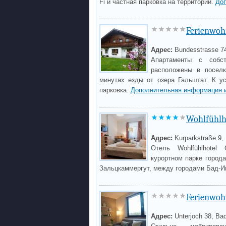
Fi и частная парковка на территории.
До
Ferienwoh
Адрес:
Bundesstrasse 7
Апартаменты с собств
расположены в поселк
минутах езды от озера Гальштат. К ус
парковка.
Дополнительная информация 
Wohlfühlh
Адрес:
Kurparkstraße 9,
Отель Wohlfühlhotel
курортном парке город
Зальцкаммергут, между городами Бад-И
Ferienwoh
Адрес:
Unterjoch 38, Ba