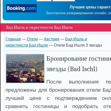
Лучшие цены гаран
Бесплатное резервирование онлайн, о
Бад Ишль и окрестности Бад Ишля
Главная
—
Отели
—
Австрия
—
Бад Ишль и
окрестности Бад Ишля
— Отели Бад Ишля 3 звезды
Бронирование гостини
звезды (Bad Ischl)
После выполнения п
предложены для бронирования отели Ба
лучшей цене с подтверждением онл
сравнить гостиницы и подобрать о