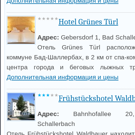
Дополнительная информация и цены
Hotel Grünes Türl
Адрес:
Gebersdorf 1, Bad Schall
Отель Grünes Türl располо
коммуне Бад-Шаллербах, в 2 км от спа-ко
центра города и беговых лыжных тр
Дополнительная информация и цены
Frühstückshotel Wald
Адрес:
Bahnhofallee 2
Schallerbach
Отель Frühstückshotel Waldbauer находи