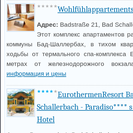
Wohlfühlappartements
Адрес:
Badstraße 21, Bad Schal
Этот комплекс апартаментов р
коммуны Бад-Шаллербах, в тихом ква
ходьбы от термального спа-комплекса 
метрах от железнодорожного вокза
информация и цены
EurothermenResort B
Schallerbach - Paradiso**** s
Hotel