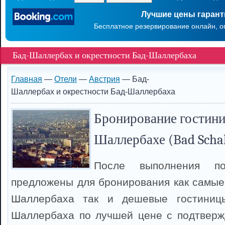
Лучшие цены гаран
Бесплатное резервирование онлайн, о
Бад-Шаллербах и окрестности Бад-Шаллербаха
Главная
—
Отели
—
Австрия
— Бад-
Шаллербах и окрестности Бад-Шаллербаха
Бронирование гостини
Шаллербахе (Bad Schal
После выполнения п
предложены для бронирования как самые
Шаллербаха так и дешевые гостиниц
Шаллербаха по лучшей цене с подтверж