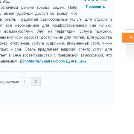
e 9-11
Проверить
отличном районе города Баден, Hotel
rf, имеет удобный доступ ко всему, что
и отеля. Предлагая разнообразные услуги для отдыха и
ает все необходимое для комфортабельного сна ночью.
 возможностями, Wi-Fi на территории, услуга парковки,
Р
ны в список удобств, доступными для гостей. Для удобства
онер, отопление, услуга будильник, письменный стол, мини-
тдых и сон. Отель предлагает широкий спектр услуг для
етает в себе гостеприимство с прекрасной атмосферой, что
абываемым.
Дополнительная информация и цены
редыдущая
1
2