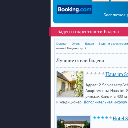
Бесплатное 
Баден и окрестности Бадена
Главная
—
Отели
—
Баден
—
Баден и окрестност
отелей Бадена стр. 2
Лучшие отели Бадена
Haus im S
Адрес:
2 Schlossergäßc
Апартаменты Haus im S
римских бань и в 400 м 
и кондиционер.
Дополнительная информ
Hotel 