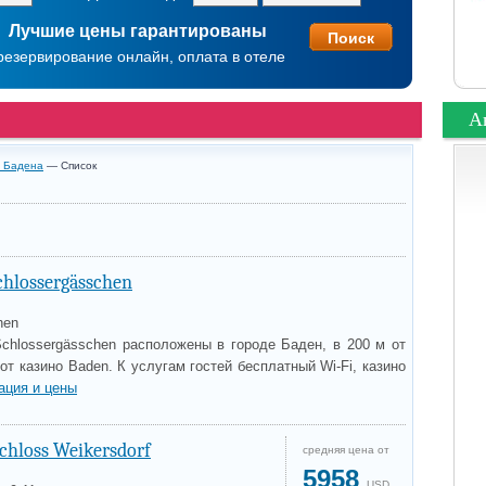
Лучшие цены гарантированы
резервирование онлайн, оплата в отеле
А
и Бадена
— Список
chlossergässchen
hen
chlossergässchen расположены в городе Баден, в 200 м от
от казино Baden. К услугам гостей бесплатный Wi-Fi, казино
ация и цены
Schloss Weikersdorf
средняя цена от
5958
USD