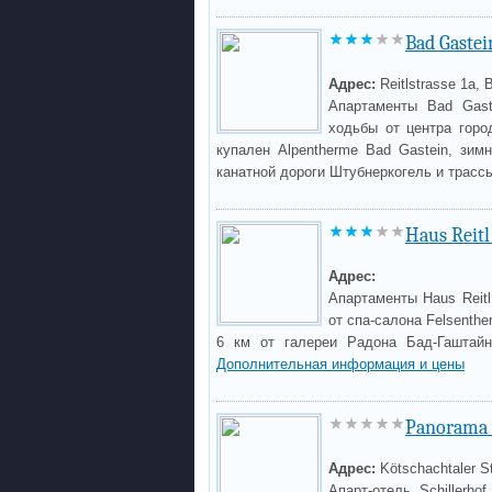
Bad Gaste
Адрес:
Reitlstrasse 1a, 
Апартаменты Bad Gast
ходьбы от центра горо
купален Alpentherme Bad Gastein, зим
канатной дороги Штубнеркогель и трассы
Haus Reitl 
Адрес:
Апартаменты Haus Reitl 
от спа-салона Felsenthe
6 км от галереи Радона Бад-Гаштайн
Дополнительная информация и цены
Panorama S
Адрес:
Kötschachtaler S
Апарт-отель Schillerh