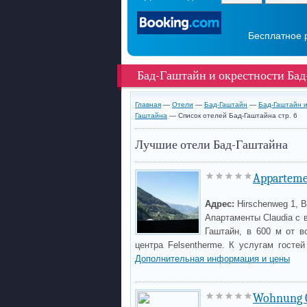
Бесплатное 
Бад-Гаштайн и окрестности Ба
Главная
—
Отели
—
Бад-Гаштайн
—
Бад-Гаштайн и
Гаштайна
— Список отелей Бад-Гаштайна стр. 6
Лучшие отели Бад-Гаштайна
Apparteme
Адрес:
Hirschenweg 1, B
Апартаменты Claudia с 
Гаштайн, в 600 м от в
центра Felsentherme. К услугам гостей
Дополнительная информация и цены
Wohnung 