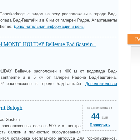
amskarkogel с видом на реку расположены в городе Бад-
одопада Бад-Гаштайн и в 6 км от галереи Радон. Апартаменты
therme.
Дополнительная информация и цены
Р
el MONDI-HOLIDAY Bellevue Bad Gastein -
OLIDAY Bellevue расположен в 400 м от водопада Бад-
lsentherme и в 5 км от галереи Радона Бад-Гаштайна.
92 расположены в городе Бад-Гаштайн.
Дополнительная
nt Balogh
средняя цена от
44
EUR
ad Gastein
Проверить
, расположенных всего в 500 м от центра
есть балкон и полностью оборудованная
ится остановка бесплатного автобуса для горнолыжников.