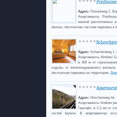
Penthouse
Адрес:
Florianiweg 2, Ba
Апартаменты Penthou
ванной расположены в
балкон, бесплатная частная парковка и 
Schreckgu
Адрес:
Schachenweg 1, 
Апартаменты Almliesl 
в 300 м от горнолыжно
ходьбы от железнодорожного вокзала.
бесплатная парковка на территории.
Доп
Apartmen
Адрес:
Hirschenweg 4a
Апартаменты Andrew ра
Гаштайн, в 2,2 км от сп
гостей балкон. В апартаментах ес