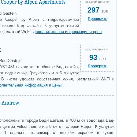
 Cooper by Alpen Apartments
средняя цена от
297
EUR
d Gastein
Проверить
se Cooper by Alpen с гидромассажной
 городе Бад-Гаштайн. К услугам гостей
бесплатный Wi-Fi.
Дополнительная информация и цены
t
средняя цена от
93
EUR
Bad Gastein
Проверить
GAST-481 находятся в общине Бадгастайн,
го подъемника Граукогель и в 6 минутах
 В числе удобств собственная кухня, бесплатный Wi-Fi и
олнительная информация и цены
t Andrew
сположены в городе Бад-Гаштайн, в 700 м от водопада Бад-
а-центра Felsentherme и в 6 км от галереи Радон. К услугам
ть 1 спальня, телевизор с плоским экраном и кухня.