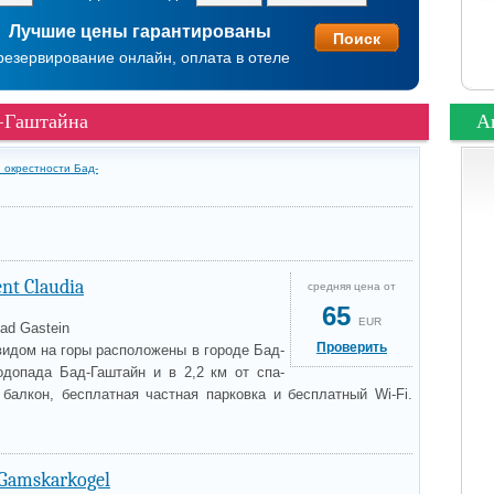
Лучшие цены гарантированы
резервирование онлайн, оплата в отеле
д-Гаштайна
А
 окрестности Бад-
nt Claudia
средняя цена от
65
EUR
ad Gastein
Проверить
видом на горы расположены в городе Бад-
одопада Бад-Гаштайн и в 2,2 км от спа-
 балкон, бесплатная частная парковка и бесплатный Wi-Fi.
Gamskarkogel