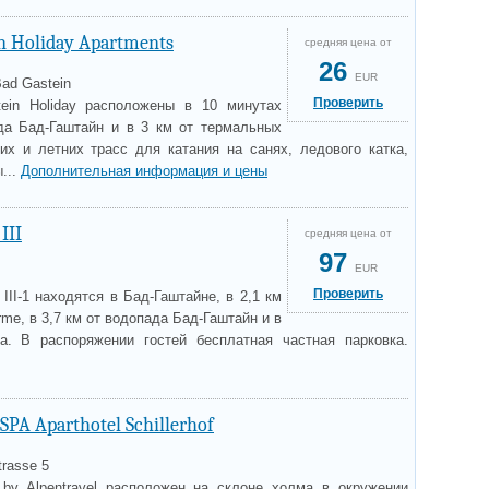
in Holiday Apartments
средняя цена от
26
EUR
Bad Gastein
Проверить
ein Holiday расположены в 10 минутах
да Бад-Гаштайн и в 3 км от термальных
них и летних трасс для катания на санях, ледового катка,
...
Дополнительная информация и цены
III
средняя цена от
97
EUR
Проверить
III-1 находятся в Бад-Гаштайне, в 2,1 км
rme, в 3,7 км от водопада Бад-Гаштайн и в
а. В распоряжении гостей бесплатная частная парковка.
PA Aparthotel Schillerhof
trasse 5
of by Alpentravel расположен на склоне холма в окружении