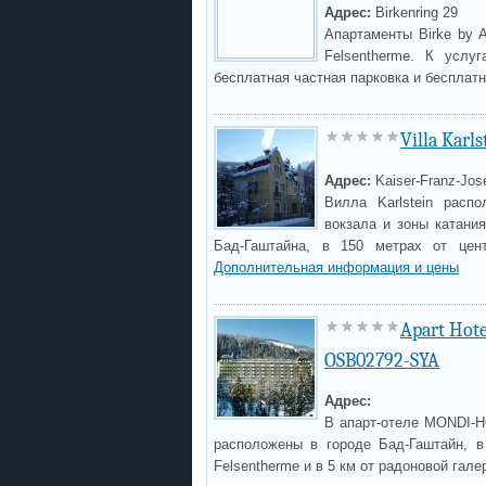
Адрес:
Birkenring 29
Апартаменты Birke by 
Felsentherme. К услу
бесплатная частная парковка и бесплатн
Villa Karls
Адрес:
Kaiser-Franz-Jos
Вилла Karlstein расп
вокзала и зоны катани
Бад-Гаштайна, в 150 метрах от цент
Дополнительная информация и цены
Apart Hot
OSB02792-SYA
Адрес:
В апарт-отеле MONDI-H
расположены в городе Бад-Гаштайн, в
Felsentherme и в 5 км от радоновой гал