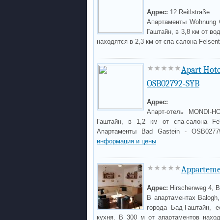
Адрес:
12 Reitlstraße
Апартаменты Wohnung G
Гаштайн, в 3,8 км от в
находятся в 2,3 км от спа-салона Felsen
Apart Hot
OSB02792-SYB
Адрес:
Апарт-отель MONDI-H
Гаштайн, в 1,2 км от спа-салона Fe
Апартаменты Bad Gastein - OSB0277
информация и цены
Apparteme
Адрес:
Hirschenweg 4, B
В апартаментах Balogh
города Бад-Гаштайн, 
кухня. В 300 м от апартаментов наход