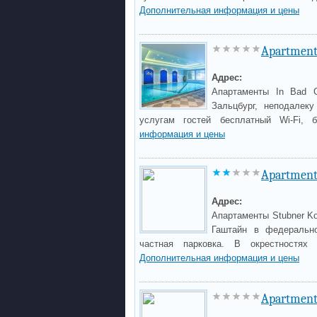
Дополнительная информация и цены
Apartments
Адрес:
Апартаменты In Bad G
Зальцбург, неподалеку
услугам гостей бесплатный Wi-Fi, 
информация и цены
Apartment
Адрес:
Апартаменты Stubner Ko
Гаштайн в федерально
частная парковка. В окрестностях
Дополнительная информация и цены
Apartment