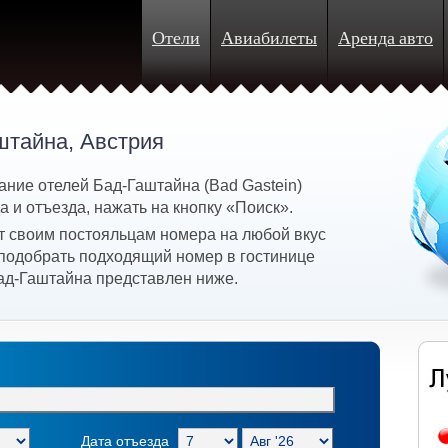
Отели
Авиабилеты
Аренда авто
штайна, Австрия
ание отелей Бад-Гаштайна (Bad Gastein)
 и отъезда, нажать на кнопку «Поиск».
 своим постояльцам номера на любой вкус
 подобрать подходящий номер в гостинице
ад-Гаштайна представлен ниже.
Дата отъезда