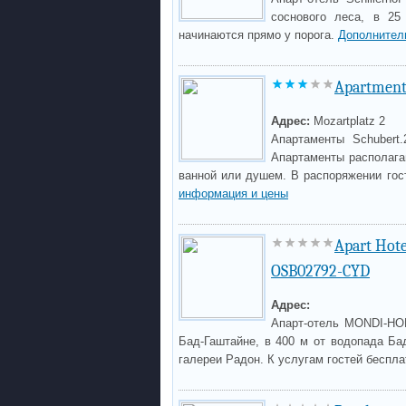
соснового леса, в 25
начинаются прямо у порога.
Дополнител
Apartment
Адрес:
Mozartplatz 2
Апартаменты Schubert
Апартаменты располага
ванной или душем. В распоряжении го
информация и цены
Apart Hot
OSB02792-CYD
Адрес:
Апарт-отель MONDI-HOL
Бад-Гаштайне, в 400 м от водопада Бад
галереи Радон. К услугам гостей беспла