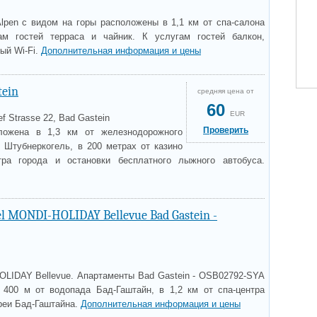
Alpen с видом на горы расположены в 1,1 км от спа-салона
гам гостей терраса и чайник. К услугам гостей балкон,
ый Wi-Fi.
Дополнительная информация и цены
tein
средняя цена от
60
EUR
ef Strasse 22, Bad Gastein
Проверить
оложена в 1,3 км от железнодорожного
я Штубнеркогель, в 200 метрах от казино
ра города и остановки бесплатного лыжного автобуса.
el MONDI-HOLIDAY Bellevue Bad Gastein -
OLIDAY Bellevue. Апартаменты Bad Gastein - OSB02792-SYA
 400 м от водопада Бад-Гаштайн, в 1,2 км от спа-центра
ереи Бад-Гаштайна.
Дополнительная информация и цены