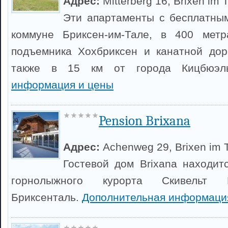
Адрес:
Mitterberg 16, Brixen im 
Эти апартаменты с бесплатным
коммуне Бриксен-им-Тале, в 400 метр
подъемника Хохбриксен и канатной дор
также в 15 км от города Кицбюэ
информация и цены
Pension Brixana
Адрес:
Achenweg 29, Brixen im 
Гостевой дом Brixana находит
горнолыжного курорта Скивельт 
Бриксенталь.
Дополнительная информаци