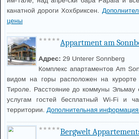
им-Тале, над апре-ски бара Papala и вс
канатной дороги Хохбриксен.
Дополнител
цены
Appartment am Sonnb
Адрес:
29 Unterer Sonnberg
Комплекс апартаментов Am Son
видом на горы расположен на курорте 
Тироле. Расстояние до коммуны Эльмау с
услугам гостей бесплатный Wi-Fi и ча
территории.
Дополнительная информация
Bergwelt Appartements