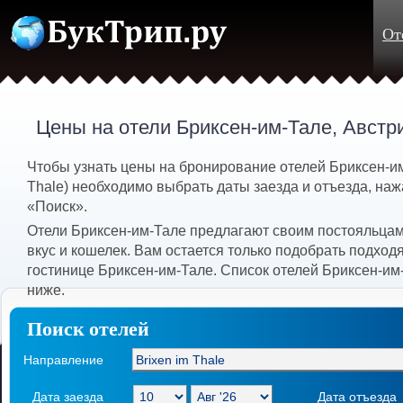
От
Цены на отели Бриксен-им-Тале, Австр
Чтобы узнать цены на бронирование отелей Бриксен-им
Thale) необходимо выбрать даты заезда и отъезда, наж
«Поиск».
Отели Бриксен-им-Тале предлагают своим постояльца
вкус и кошелек. Вам остается только подобрать подхо
гостинице Бриксен-им-Тале. Список отелей Бриксен-им
ниже.
Поиск отелей
Направление
Дата заезда
Дата отъезда