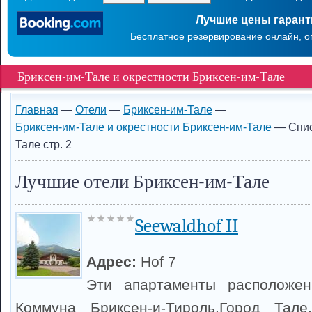
Лучшие цены гаран
Бесплатное резервирование онлайн, о
Бриксен-им-Тале и окрестности Бриксен-им-Тале
Главная
—
Отели
—
Бриксен-им-Тале
—
Бриксен-им-Тале и окрестности Бриксен-им-Тале
— Спис
Тале стр. 2
Лучшие отели Бриксен-им-Тале
Seewaldhof II
Адрес:
Hof 7
Эти апартаменты расположен
Коммуна Бриксен-и-Тироль.Город Тале