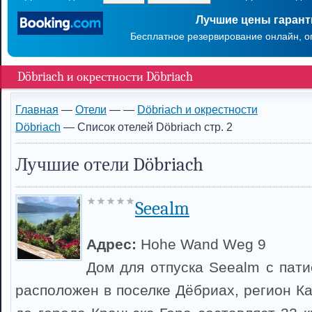
Лучшие цены гаран
Бесплатное резервирование онлайн, о
Döbriach и окрестности Döbriach
Главная
—
Отели
—
—
Döbriach и окрестности
Döbriach
— Список отелей Döbriach стр. 2
Лучшие отели Döbriach
Seealm
Адрес:
Hohe Wand Weg 9
Дом для отпуска Seealm с пати
расположен в поселке Дёбриах, регион К