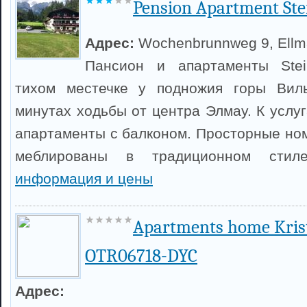
Pension Apartment Ste
Адрес:
Wochenbrunnweg 9, Ell
Пансион и апартаменты Stei
тихом местечке у подножия горы Вил
минутах ходьбы от центра Элмау. К услу
апартаменты с балконом. Просторные но
меблированы в традиционном сти
информация и цены
Apartments home Krist
OTR06718-DYC
Адрес: