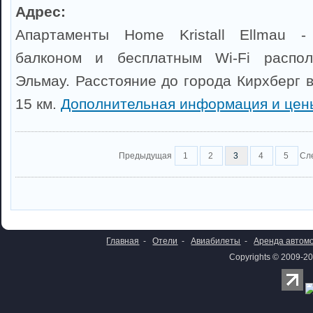
Адрес:
Апартаменты Home Kristall Ellmau 
балконом и бесплатным Wi-Fi распо
Эльмау. Расстояние до города Кирхберг 
15 км.
Дополнительная информация и цен
Предыдущая
1
2
3
4
5
Сл
Главная
-
Отели
-
Авиабилеты
-
Аренда автом
Copyrights © 2009-20