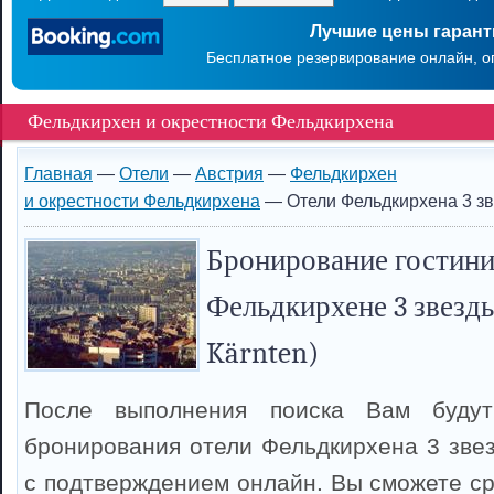
Лучшие цены гаран
Бесплатное резервирование онлайн, о
Фельдкирхен и окрестности Фельдкирхена
Главная
—
Отели
—
Австрия
—
Фельдкирхен
и окрестности Фельдкирхена
— Отели Фельдкирхена 3 з
Бронирование гостини
Фельдкирхене 3 звезды
Kärnten)
После выполнения поиска Вам буду
бронирования отели Фельдкирхена 3 зве
с подтверждением онлайн. Вы сможете ср