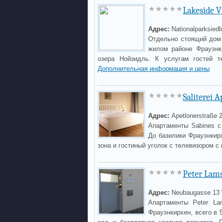
Lakeside V
Адрес:
Nationalparksiedl
Отдельно стоящий дом 
жилом районе Фрауэнк
озера Нойзидль. К услугам гостей т
Дополнительная информация и цены
Saliterei 
Адрес:
Apetlonerstraße 
Апартаменты Sabines с
До базилики Фрауэнкир
зона и гостиный уголок с телевизором с
Peter Lams
Адрес:
Neubaugasse 13
Апартаменты Peter La
Фрауэнкирхен, всего в 5