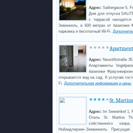
Адрес:
Salitergasse 5, F
Дом для отпуска SALITE
с террасой находится
Зевинкель, в 600 метрах от базилики 
парковка и бесплатный Wi-Fi.
Дополните
Apartment
Адрес:
Neustiftstraße 35
Апартаменты Vogelpar
базилики Фрауэнкирхен
открывается вид на сад. К услугам гост
Fi.
Дополнительная информация и цены
St. Martin
Адрес:
Im Seewinkel 1, 
Отель St. Martins T
собственного озер
Нойзидлерзее–Зеевинкель. Присущая