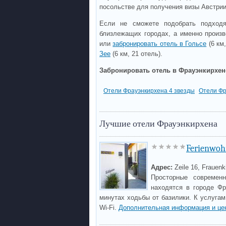
посольстве для получения визы Австри
Если не сможете подобрать подходя
близлежащих городах, а именно произ
или
забронировать отель в Гольсе
(6 км,
Зее
(6 км, 21 отель).
Забронировать отель в Фрауэнкирхен
Отели Фрауэнкирхена 4 звезды
Отели Фр
Лучшие отели Фрауэнкирхена
Ferienwoh
Адрес:
Zeile 16, Frauenk
Просторные современн
находятся в городе Фр
минутах ходьбы от базилики. К услугам
Wi-Fi.
Дополнительная информация и це