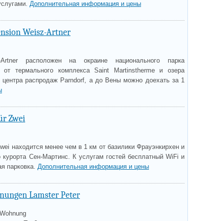
услугами.
Дополнительная информация и цены
ension Weisz-Artner
Artner расположен на окраине национального парка
 от термального комплекса Saint Martinstherme и озера
 центра распродаж Parndorf, а до Вены можно доехать за 1
ы
ür Zwei
Zwei находится менее чем в 1 км от базилики Фрауэнкирхен и
о курорта Сен-Мартинс. К услугам гостей бесплатный WiFi и
ая парковка.
Дополнительная информация и цены
nungen Lamster Peter
 Wohnung