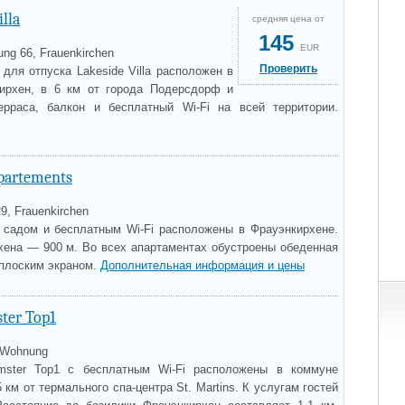
illa
средняя цена от
145
EUR
ung 66, Frauenkirchen
Проверить
для отпуска Lakeside Villa расположен в
ирхен, в 6 км от города Подерсдорф и
ерраса, балкон и бесплатный Wi-Fi на всей территории.
Apartements
29, Frauenkirchen
 садом и бесплатным Wi-Fi расположены в Фрауэнкирхене.
хена — 900 м. Во всех апартаментах обустроены обеденная
 плоским экраном.
Дополнительная информация и цены
ter Top1
 Wohnung
mster Top1 с бесплатным Wi-Fi расположены в коммуне
 км от термального спа-центра St. Martins. К услугам гостей