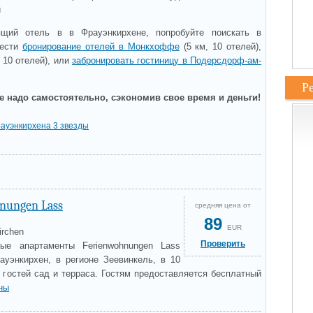
и
щий отель в в Фрауэнкирхене, попробуйте поискать в
вести
бронирование отелей в Монкхоффе
(5 км, 10 отелей),
 10 отелей), или
забронировать гостиницу в Подерсдорф-ам-
Р
е надо самостоятельно, сэкономив свое время и деньги!
ауэнкирхена 3 звезды
nungen Lass
средняя цена от
89
EUR
irchen
Проверить
ые апартаменты Ferienwohnungen Lass
ауэнкирхен, в регионе Зеевинкель, в 10
 гостей сад и терраса. Гостям предоставляется бесплатный
ны