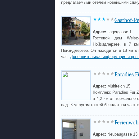
предлагаемыми отелем новейшими спа-
Gasthof-P
Адрес:
Lagergasse 1
Гостевой дом Weisz-
Нойзидлерзее, в 7 км
Нойзидлерзее. Он находится в 18 км от
час.
Дополнительная информация и цен
Paradies F
Адрес:
Mühlteich 15
Комплекс Paradies Für 
в 4,2 км от термальног
сад. К услугам гостей бесплатная частн
Ferienwoh
Адрес:
Neubaugasse 13