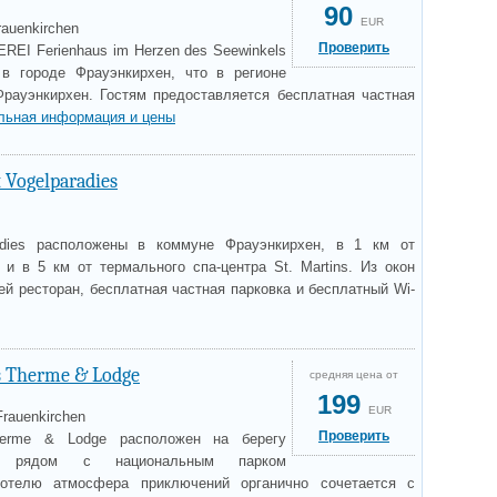
90
EUR
rauenkirchen
Проверить
REI Ferienhaus im Herzen des Seewinkels
 в городе Фрауэнкирхен, что в регионе
Фрауэнкирхен. Гостям предоставляется бесплатная частная
льная информация и цены
 Vogelparadies
adies расположены в коммуне Фрауэнкирхен, в 1 км от
 и в 5 км от термального спа-центра St. Martins. Из окон
ей ресторан, бесплатная частная парковка и бесплатный Wi-
s Therme & Lodge
средняя цена от
199
EUR
Frauenkirchen
Проверить
herme & Lodge расположен на берегу
а, рядом с национальным парком
 отелю атмосфера приключений органично сочетается с