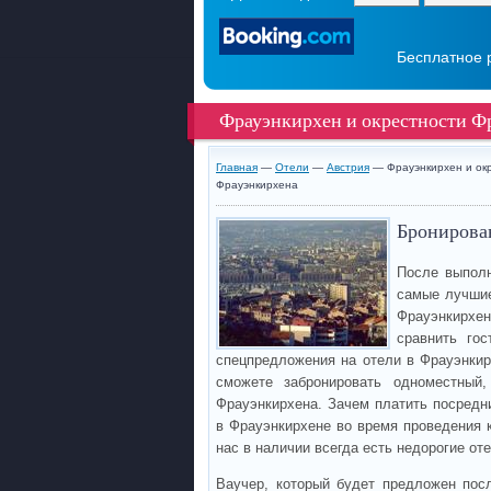
Бесплатное 
Фрауэнкирхен и окрестности Ф
Главная
—
Отели
—
Австрия
— Фрауэнкирхен и ок
Фрауэнкирхена
Бронирован
После выполн
самые лучшие
Фрауэнкирхе
сравнить го
спецпредложения на отели в Фрауэнкир
сможете забронировать одноместный
Фрауэнкирхена. Зачем платить посредн
в Фрауэнкирхене во время проведения к
нас в наличии всегда есть недорогие о
Ваучер, который будет предложен пос