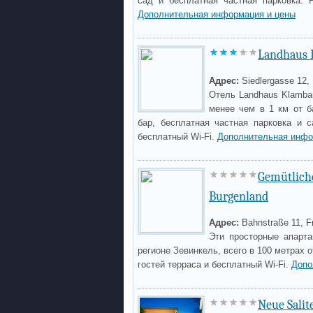
сад и бесплатная частная парковка. 
Дополнительная информация и цены
Landhaus 
Адрес:
Siedlergasse 12,
Отель Landhaus Klamba
менее чем в 1 км от б
бар, бесплатная частная парковка и 
бесплатный Wi-Fi.
Дополнительная инфо
Gemütlich
Burgenland
Адрес:
Bahnstraße 11, F
Эти просторные апарт
регионе Зевинкель, всего в 100 метрах 
гостей терраса и бесплатный Wi-Fi.
Допо
Neue Salit