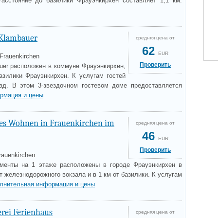
Расстояние до базилики Фрауэнкирхен составляет 1,1 км.
Klambauer
средняя цена от
62
EUR
 Frauenkirchen
Проверить
uer расположен в коммуне Фрауэнкирхен,
азилики Фрауэнкирхен. К услугам гостей
сад. В этом 3-звездочном гостевом доме предоставляется
рмация и цены
es Wohnen in Frauenkirchen im
средняя цена от
46
EUR
Проверить
rauenkirchen
аменты на 1 этаже расположены в городе Фрауэнкирхен в
от железнодорожного вокзала и в 1 км от базилики. К услугам
лнительная информация и цены
erei Ferienhaus
средняя цена от