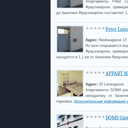
Апартаменты Peter 
Фрауэнкирхен, примерно
до базилики Фрауэнкирхен составляет 1
Peter Lams
Адрес:
Neubaugasse 13
Из окон открывается ви
Фрауэнкирхен, примерно
находятся в 1,1 км от базилики Фрауэнк
APPART 
Адрес:
20 Lenaugasse
Апартаменты SOMA рас
неподалеку от базили
парковка.
Дополнительная информация 
DOMS Gäs