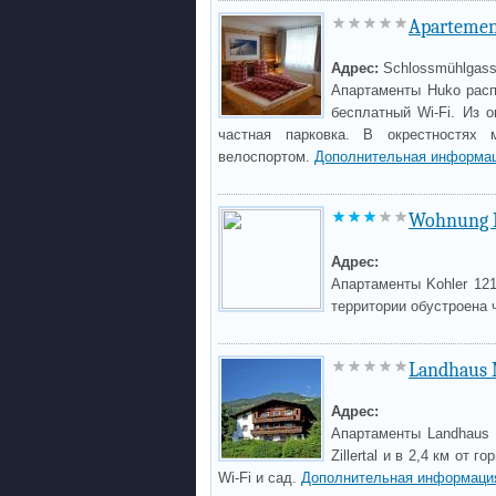
Aparteme
Адрес:
Schlossmühlgass
Апартаменты Huko расп
бесплатный Wi-Fi. Из 
частная парковка. В окрестностях
велоспортом.
Дополнительная информац
Wohnung K
Адрес:
Апартаменты Kohler 12
территории обустроена 
Landhaus 
Адрес:
Апартаменты Landhaus 
Zillertal и в 2,4 км от
Wi-Fi и сад.
Дополнительная информаци