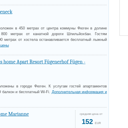
eneck
положен в 450 метрах от центра коммуны Фюген в долине
 800 метрах от канатной дороги Шпильйохбан. Гостям
00 метрах от хостела останавливается бесплатный лыжный
 цены
s home Apart Resort Fügenerhof Fügen -
оложены в городе Фюген. К услугам гостей апартаментов
D балкон и бесплатный Wi-Fi.
Дополнительная информация и
ome Marianne
средняя цена от
152
EUR