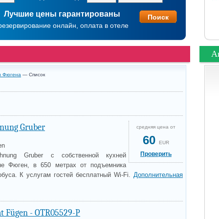
Лучшие цены гарантированы
резервирование онлайн, оплата в отеле
А
и Фюгена
— Список
nung Gruber
средняя цена от
60
EUR
en
Проверить
ohnung Gruber с собственной кухней
е Фюген, в 650 метрах от подъемника
буса. К услугам гостей бесплатный Wi-Fi.
Дополнительная
at Fügen - OTR05529-P