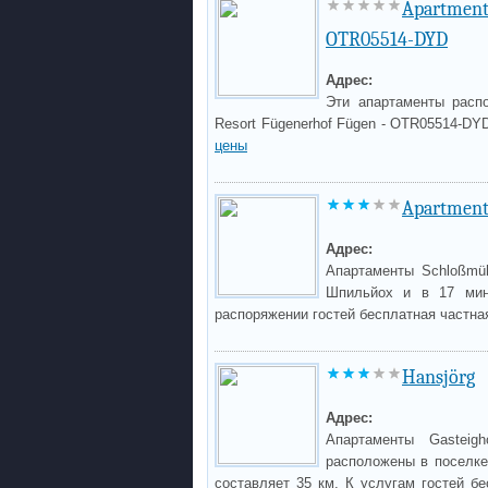
Apartment
OTR05514-DYD
Адрес:
Эти апартаменты расп
Resort Fügenerhof Fügen - OTR05514-DY
цены
Apartment
Адрес:
Апартаменты Schloßmüh
Шпильйох и в 17 мин
распоряжении гостей бесплатная частна
Hansjörg
Адрес:
Апартаменты Gastei
расположены в поселке
составляет 35 км. К услугам гостей б