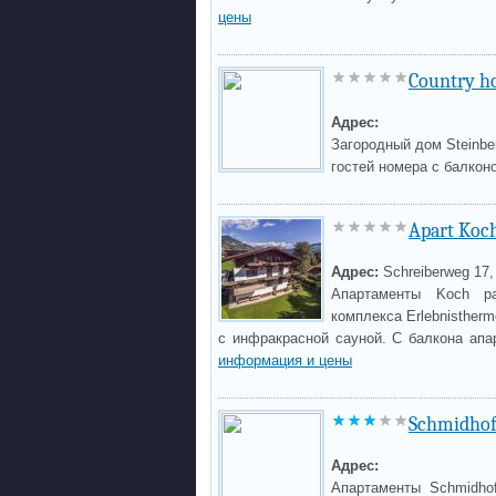
цены
Country h
Адрес:
Загородный дом Steinbe
гостей номера с балкон
Apart Koc
Адрес:
Schreiberweg 17,
Апартаменты Koch р
комплекса Erlebnistherm
с инфракрасной сауной. С балкона апа
информация и цены
Schmidhof
Адрес:
Апартаменты Schmidho