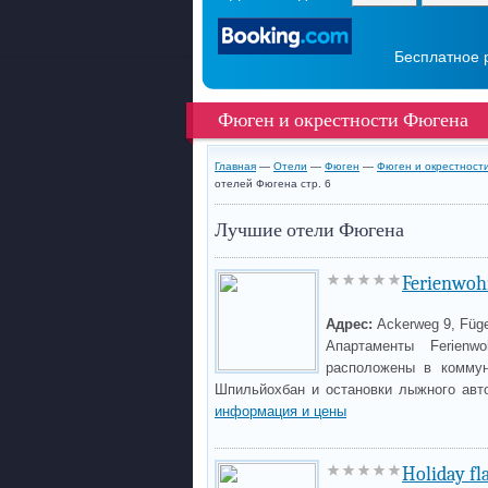
Бесплатное 
Фюген и окрестности Фюгена
Главная
—
Отели
—
Фюген
—
Фюген и окрестност
отелей Фюгена стр. 6
Лучшие отели Фюгена
Ferienwoh
Адрес:
Ackerweg 9, Füg
Апартаменты Ferienw
расположены в коммун
Шпильйохбан и остановки лыжного авто
информация и цены
Holiday fl