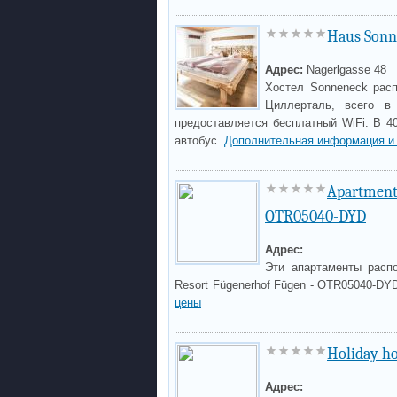
Haus Sonn
Адрес:
Nagerlgasse 48
Хостел Sonneneck рас
Циллерталь, всего в
предоставляется бесплатный WiFi. В 4
автобус.
Дополнительная информация и
Apartment
OTR05040-DYD
Адрес:
Эти апартаменты расп
Resort Fügenerhof Fügen - OTR05040-DY
цены
Holiday h
Адрес: