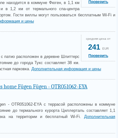
Проверить
nne находится в коммуне Фюген, в 1,1 км
и в 1,2 км от термального спа-центра
портом. Гости виллы могут пользоваться бесплатным Wi-Fi и
нформация и цены
средняя цена от
241
EUR
Проверить
r с патио расположен в деревне Шлиттерс
тояние до города Тукс составляет 38 км.
астная парковка.
Дополнительная информация и цены
s home Fügen Fügen - OTR051062-EYA
gen - OTR051062-EYA с террасой расположены в коммуне
ояние до термального курорта Циллерталь составляет 1,1
вка на территории и бесплатный Wi-Fi.
Дополнительная