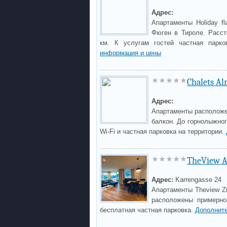
Адрес:
Апартаменты Holiday f
Фюген в Тироле. Расст
км. К услугам гостей частная парко
информация и цены
Chalets Al
Адрес:
Апартаменты расположе
балкон. До горнолыжног
Wi-Fi и частная парковка на территории.
TheView A
Адрес:
Karrengasse 24
Апартаменты Theview Zi
расположены примерно
бесплатная частная парковка.
Дополнит