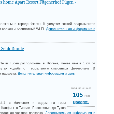
s home Apart Resort Fügenerhof Fügen -
оложены в городе Фюген. К услугам гостей апартаментов
D балкон и бесплатный Wi-Fi.
Дополнительная информация и
 Schloßmüle
le in Fügen расположены в Фюгене, менее чем в 1 км от
утах ходьбы от термального спа-центра Циллерталь. В
я парковка.
Дополнительная информация и цены
средняя цена от
105
EUR
Проверить
ghof,1 с балконом и видом на горы
 Капфинг в Тироле. Расстояние до Тукса
есплатная частная парковка.
Дополнительная информация и