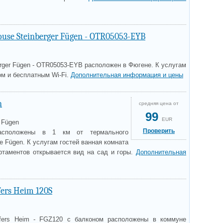
ouse Steinberger Fügen - OTR05053-EYB
rger Fügen - OTR05053-EYB расположен в Фюгене. К услугам
ом и бесплатным Wi-Fi.
Дополнительная информация и цены
h
средняя цена от
99
EUR
 Fügen
Проверить
асположены в 1 км от термального
e Fügen. К услугам гостей ванная комната
ртаментов открывается вид на сад и горы.
Дополнительная
ers Heim 120S
fers Heim - FGZ120 с балконом расположены в коммуне