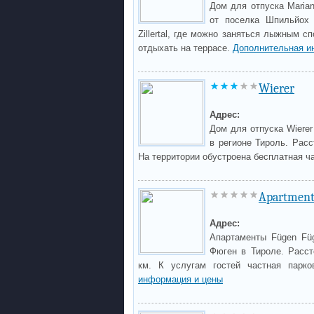
Дом для отпуска Maria
от поселка Шпильйох 
Zillertal, где можно заняться лыжным с
отдыхать на террасе.
Дополнительная и
Wierer
Адрес:
Дом для отпуска Wiere
в регионе Тироль. Расс
На территории обустроена бесплатная ч
Apartment
Адрес:
Апартаменты Fügen Fü
Фюген в Тироле. Расст
км. К услугам гостей частная парко
информация и цены