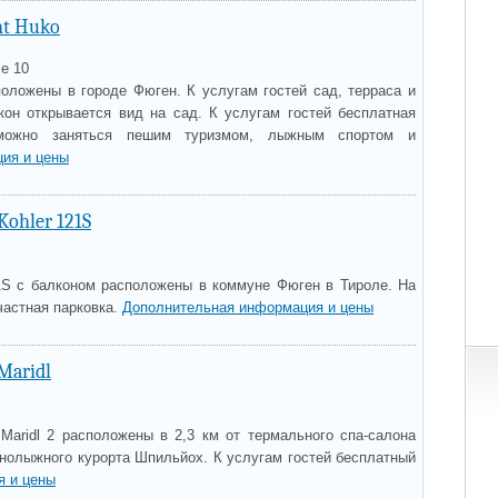
nt Huko
e 10
оложены в городе Фюген. К услугам гостей сад, терраса и
окон открывается вид на сад. К услугам гостей бесплатная
 можно заняться пешим туризмом, лыжным спортом и
ия и цены
ohler 121S
1S с балконом расположены в коммуне Фюген в Тироле. На
частная парковка.
Дополнительная информация и цены
Maridl
Maridl 2 расположены в 2,3 км от термального спа-салона
 горнолыжного курорта Шпильйох. К услугам гостей бесплатный
я и цены