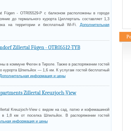
lat Fügen - OTR05529-P с балконом расположены в городе
ояние до термального курорта Циллерталь составляет 1,3
вка на территории и бесплатный Wi-Fi.
Дополнительная
Р
mdorf Zillertal Fügen - OTR05512-TYB
ны в коммуне Фюген в Тироле. Также в распоряжении гостей
о курорта Шпильйох — 1,6 км. К услугам гостей бесплатный
Дополнительная информация и цены
partments Zillertal Kreuzjoch-View
llertal Kreuzjoch-View с видом на сад, патио и кофемашиной
 в 1,8 км от поселка Шпильйох. В распоряжении гостей
ельная информация и цены