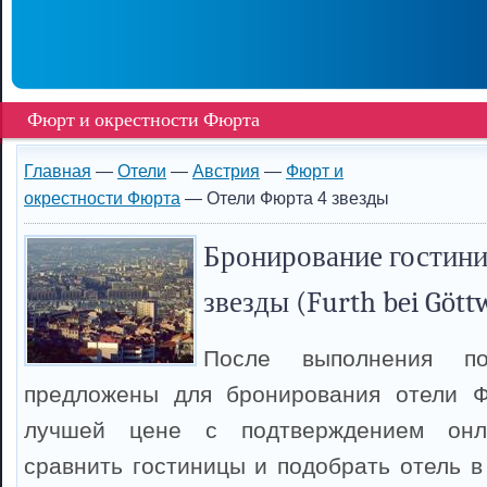
Фюрт и окрестности Фюрта
Главная
—
Отели
—
Австрия
—
Фюрт и
окрестности Фюрта
— Отели Фюрта 4 звезды
Бронирование гостини
звезды (Furth bei Gött
После выполнения п
предложены для бронирования отели 
лучшей цене с подтверждением онл
сравнить гостиницы и подобрать отель в