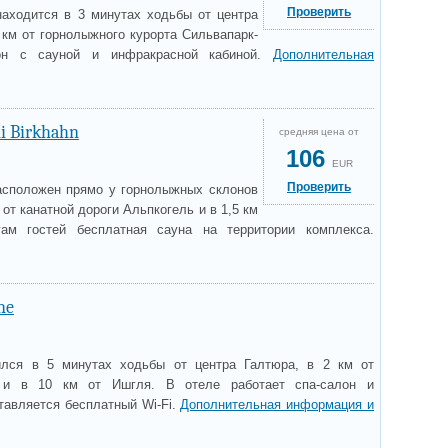
Проверить
 находится в 3 минутах ходьбы от центра
 км от горнолыжного курорта Сильвапарк-
лон с сауной и инфракрасной кабиной.
Дополнительная
i Birkhahn
средняя цена от
106
EUR
Проверить
расположен прямо у горнолыжных склонов
 от канатной дороги Альпкогель и в 1,5 км
ам гостей бесплатная сауна на территории комплекса.
ne
ился в 5 минутах ходьбы от центра Галтюра, в 2 км от
 и в 10 км от Ишгля. В отеле работает спа-салон и
тавляется бесплатный Wi-Fi.
Дополнительная информация и