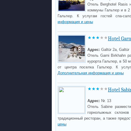
Отель Berghotel Rasis
коммуны Гальтюр и в 2
Гальтюр. К услугам гостей спа-са
информация и цены
Hotel Garn
Адрес:
Galtür 2a, Galtür
Отель Garni Birkhahn 
курорта Гальтюр, в 50 м
от центра поселка Гальтюр. К услуг
Дополнительная информация и цены
Hotel Sabi
Адрес:
Nr. 13
Отель Sabine размест
горнолыжных склонов
традиционный ресторан, а также предос
цены