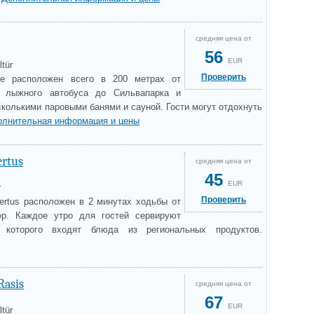
средняя цена от
56
EUR
tür
Проверить
ре расположен всего в 200 метрах от
о лыжного автобуса до Сильвапарка и
сколькими паровыми банями и сауной. Гости могут отдохнуть
олнительная информация и цены
rtus
средняя цена от
45
EUR
r
Проверить
ertus расположен в 2 минутах ходьбы от
юр. Каждое утро для гостей сервируют
которого входят блюда из региональных продуктов.
Rasis
средняя цена от
67
EUR
tür