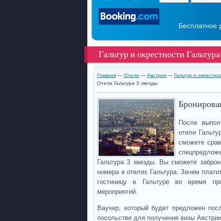
Бесплатное 
Гальтур и окрестности Гальтура
Главная
—
Отели
—
Австрия
—
Гальтур и окрестно
Отели Гальтура 3 звезды
Бронирован
После выпол
отели Гальту
сможете срав
спецпредлож
Гальтура 3 звезды. Вы сможете заброн
номера в отелях Гальтура. Зачем плати
гостиницу в Гальтуре во время про
мероприятий.
Ваучер, который будет предложен пос
посольстве для получения визы Австри