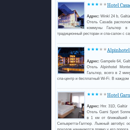
Hotel Casa
Адрес:
Winkl 24 b, Galtü
Отель Casada располож
коммуны Гальтюр в 
традиционный ресторан и спа-салон с са
Alpinhote
Адрес:
Gampele 64, Galt
Отель Alpinhotel Mont
Гальтюр, всего в 2 мин
спа-центр и бесплатный Wi-Fi. В каждом
Hotel Garn
Адрес:
Hnr. 31D, Galtür
Отель Garni Sport Sonn
в 1 км от ближайшей с
Сильвретта-Галтюр. Лыжный автобус ос
походов начинаются прямо у его порога