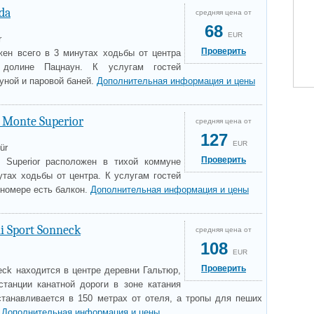
da
средняя цена от
68
EUR
r
Проверить
ен всего в 3 минутах ходьбы от центра
долине Пацнаун. К услугам гостей
уной и паровой баней.
Дополнительная информация и цены
l Monte Superior
средняя цена от
127
EUR
ür
Проверить
e Superior расположен в тихой коммуне
утах ходьбы от центра. К услугам гостей
 номере есть балкон.
Дополнительная информация и цены
i Sport Sonneck
средняя цена от
108
EUR
Проверить
eck находится в центре деревни Гальтюр,
танции канатной дороги в зоне катания
танавливается в 150 метрах от отеля, а тропы для пеших
.
Дополнительная информация и цены