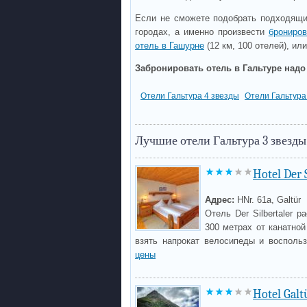
Если не сможете подобрать подходящий
городах, а именно произвести
брониров
отель в Гашурне
(12 км, 100 отелей), ил
Забронировать отель в Гальтуре надо
Отели Гальтура 4 звезды
Отели Гальтура
Лучшие отели Гальтура 3 звезды
Hotel Der 
Адрес:
HNr. 61a, Galtür
Отель Der Silbertaler 
300 метрах от канатной
взять напрокат велосипеды и восполь
цены
Hotel Galt