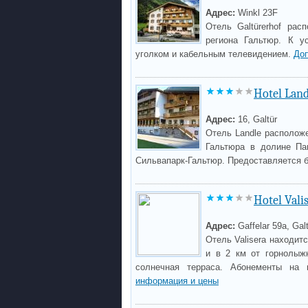
Адрес:
Winkl 23F
Отель Galtürerhof рас
региона Гальтюр. К у
уголком и кабельным телевидением.
До
Hotel Land
Адрес:
16, Galtür
Отель Landle расположе
Гальтюра в долине Па
Сильвапарк-Гальтюр. Предоставляется 
Hotel Vali
Адрес:
Gaffelar 59a, Gal
Отель Valisera находит
и в 2 км от горнолыжн
солнечная терраса. Абонементы на
информация и цены