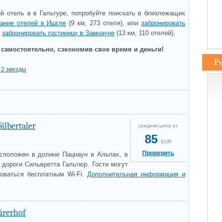
 отель в в Гальтуре, попробуйте поискать в близлежащих
ание отелей в Ишгле
(9 км, 273 отеля), или
забронировать
и
забронировать гостиницу в Замнауне
(13 км, 110 отелей).
 самостоятельно, сэкономив свое время и деньги!
Р
 2 звезды
Silbertaler
средняя цена от
85
EUR
Проверить
расположен в долине Пацнаун в Альпах, в
 дороги Сильвретта Гальтюр. Гости могут
зоваться бесплатным Wi-Fi.
Дополнительная информация и
ürerhof