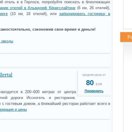
й отель в в Герлосе, попробуйте поискать в близлежащих
вание отелей в Альмдорф Кёнигслайтене
(6 км, 26 отелей),
ерге
(10 км, 18 отелей), или
забронировать гостиницу в
самостоятельно, сэкономив свое время и деньги!
Р
3 звезды
lertal
средняя цена от
80
EUR
Проверить
l находится в 200–600 метрах от центра
тной дороги Исскогель и ресторанов.
 с гостевым домом, а ближайший ресторан работает всего в
рмация и цены