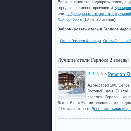
Если не сможете подобрать подходящи
городах, а именно произвести
брониро
или
забронировать отель в Штуммерб
Хайнценберге
(10 км, 28 отелей).
Забронировать отель в Герлосе надо 
Отели Герлоса 4 звезды
Отели Герлоса 
Лучшие отели Герлоса 2 звезды
Pension Zil
Адрес:
Ried 100, Gerlos
Гостевой дом Zillerta
поселка Герлос, кана
Лыжный автобус останавливается рядом
20 метрах от него.
Дополнительная инфо