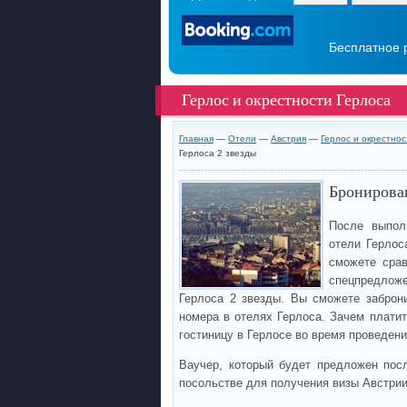
Бесплатное 
Герлос и окрестности Герлоса
Главная
—
Отели
—
Австрия
—
Герлос и окрестнос
Герлоса 2 звезды
Бронирован
После выпол
отели Герлос
сможете срав
спецпредлож
Герлоса 2 звезды. Вы сможете заброн
номера в отелях Герлоса. Зачем плати
гостиницу в Герлосе во время проведени
Ваучер, который будет предложен пос
посольстве для получения визы Австри