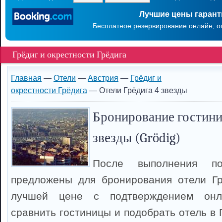
Лучшие цены гаран
Бесплатное резервирование онлайн, о
Грёдиг и окрестности Грёдига
Главная
—
Отели
—
Австрия
—
Грёдиг и
окрестности Грёдига
— Отели Грёдига 4 звезды
Бронирование гостини
звезды (Grödig)
После выполнения п
предложены для бронирования отели Гр
лучшей цене с подтверждением онл
сравнить гостиницы и подобрать отель в 