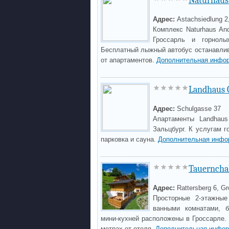
Naturhaus
Адрес:
Astachsiedlung 2
Комплекс Naturhaus An
Гроссарль и горнолыж
Бесплатный лыжный автобус останавлив
от апартаментов.
Дополнительная инфор
Landhaus 
Адрес:
Schulgasse 37
Апартаменты Landhaus
Зальцбург. К услугам г
парковка и сауна.
Дополнительная инфо
Tauerncha
Адрес:
Rattersberg 6, Gr
Просторные 2-этажные
ванными комнатами, б
мини-кухней расположены в Гроссарле.
метрах от отеля.
Дополнительная инфор