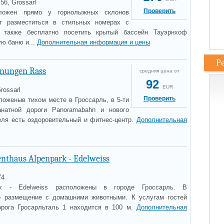
56, Grossarl
Проверить
оложен прямо у горнолыжных склонов
ут разместиться в стильных номерах с
 также бесплатно посетить крытый бассейн Тауэрнхоф
ую баню и...
Дополнительная информация и цены
Р
nungen Rass
средняя цена от
92
EUR
rossarl
Проверить
ложеныв тихом месте в Гроссарль, в 5-ти
натной дороги Panoramabahn и нового
теля есть оздоровительный и фитнес-центр.
Дополнительная
nthaus Alpenpark - Edelweiss
74
rk - Edelweiss расположены в городе Гроссарль. В
о размещение с домашними животными. К услугам гостей
дорога Гросарльталь 1 находится в 100 м.
Дополнительная