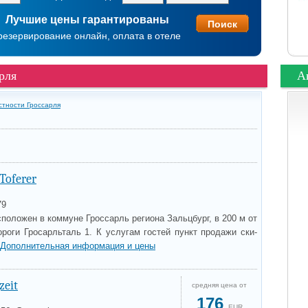
Лучшие цены гарантированы
резервирование онлайн, оплата в отеле
рля
А
стности Гроссарля
Toferer
79
сположен в коммуне Гроссарль региона Зальцбург, в 200 м от
роги Гросарльталь 1. К услугам гостей пункт продажи ски-
Дополнительная информация и цены
zeit
средняя цена от
176
EUR