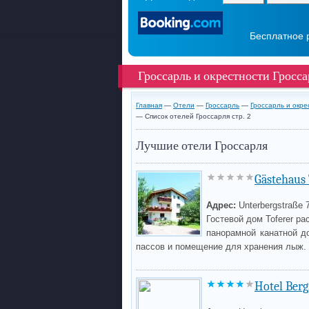
Бесплатное 
Гроссарль и окрестности Гросса
Главная
—
Отели
—
Гроссарль
—
Гроссарль и окре
— Список отелей Гроссарля стр. 2
Лучшие отели Гроссарля
Gästehaus 
Адрес:
Unterbergstraße 
Гостевой дом Toferer ра
панорамной канатной до
пассов и помещение для хранения лыж.
Hotel Berg