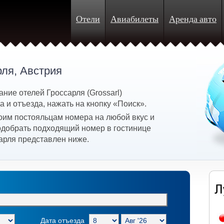
Отели
Авиабилеты
Аренда авто
рля, Австрия
ние отелей Гроссарля (Grossarl)
 и отъезда, нажать на кнопку «Поиск».
оим постояльцам номера на любой вкус и
подобрать подходящий номер в гостинице
арля представлен ниже.
Дата отъезда