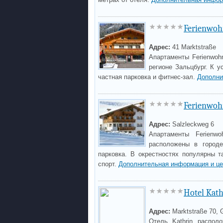
Ferienwo
Адрес:
41 Marktstraße
Апартаменты Ferienwoh
регионе Зальцбург. К у
частная парковка и фитнес-зал.
Дополни
Ferienwoh
Адрес:
Salzleckweg 6
Апартаменты Ferienw
расположены в городе
парковка. В окрестностях популярны 
спорт.
Дополнительная информация и ц
Hotel Kath
Адрес:
Marktstraße 70, 
Отель Kathrin распол