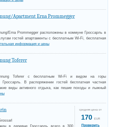
hnung/Apartment Erna Prommegger
nung/Erna Prommegger расположены в коммуне Гроссарль в
слугам гостей апартаменты с бесплатным Wi-Fi, бесплатная
тельная информация и цены
nung Toferer
ohnung Toferer с бесплатным Wi-Fi и видом на горы
 Гроссарль. В распоряжении гостей бесплатная частная
такие виды активного отдыха, как пешие походы и лыжный
ены
rin
средняя цена от
170
EUR
Grossarl
Проверить
ожен в деревне Гроссарль всего в 300