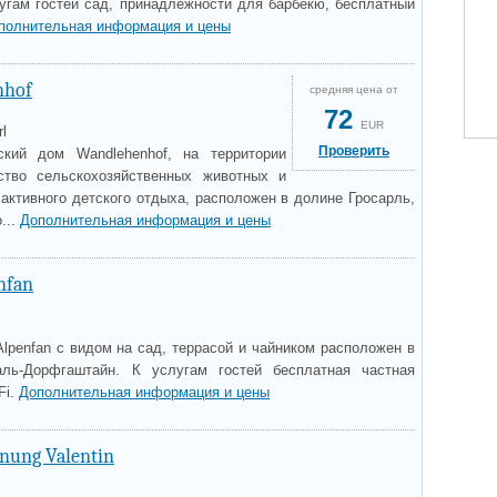
лугам гостей сад, принадлежности для барбекю, бесплатный
полнительная информация и цены
nhof
средняя цена от
72
EUR
l
Проверить
кий дом Wandlehenhof, на территории
ство сельскохозяйственных животных и
активного детского отдыха, расположен в долине Гросарль,
...
Дополнительная информация и цены
nfan
lpenfan с видом на сад, террасой и чайником расположен в
аль-Дорфгаштайн. К услугам гостей бесплатная частная
Fi.
Дополнительная информация и цены
nung Valentin