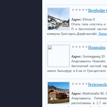
Berglodge 
Адрес:
Ellmau 8
Отель типа «постель и 
Fi и бесплатной частн
коммуны Гроссарль-Дорфгаштайн.
Допо
Hoamalm
Адрес:
Sonneggweg 33
Апартаменты Hoamalm с
бесплатной частной па
земле Зальцбург, в 6 км от Гросарлталя
Ferienwoh
Адрес:
Marktstraße 80, 
Апартаменты Ferienw
расположены в 1,7 км