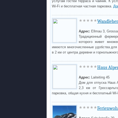
услугам гостей терраса и чайник. К ус
Wi-Fi и бесплатная частная парковка.
До
Wandlehe
Адрес:
Ellmau 3, Grossar
Традиционный фермерс
которого живет множе
имеются многочисленные удобства для 
в 2 км от центра деревни и горнолыжного
Haus Alpe
Адрес:
Laiteiting 45
Дом для отпуска Haus A
2,3 км от Гроссарльт
парковка, общая кухня и бесплатный Wi-
Ferienwoh