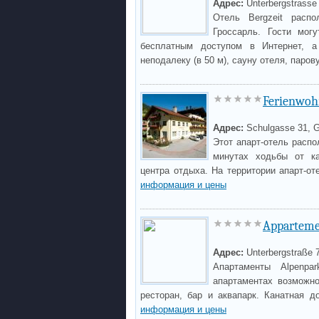
Адрес:
Unterbergstrasse 
Отель Bergzeit расп
Гроссарль. Гости мог
бесплатным доступом в Интернет, а
неподалеку (в 50 м), сауну отеля, паров
Ferienwoh
Адрес:
Schulgasse 31, G
Этот апарт-отель распо
минутах ходьбы от ка
центра отдыха. На территории апарт-о
информация и цены
Apparteme
Адрес:
Unterbergstraße 
Апартаменты Alpenpa
апартаментах возможн
ресторан, бар и аквапарк. Канатная 
информация и цены