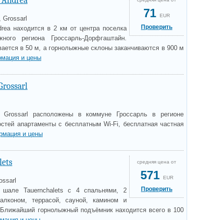
 Andrea
71
EUR
, Grossarl
Проверить
drea находится в 2 км от центра поселка
ного региона Гроссарль-Дорфгаштайн.
ается в 50 м, а горнолыжные склоны заканчиваются в 900 м
мация и цены
Grossarl
 Grossarl расположены в коммуне Гроссарль в регионе
остей апартаменты с бесплатным Wi-Fi, бесплатная частная
рмация и цены
lets
средняя цена от
571
EUR
ossarl
Проверить
 шале Tauernchalets с 4 спальнями, 2
алконом, террасой, сауной, камином и
 Ближайший горнолыжный подъёмник находится всего в 100
мация и цены