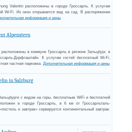
nung Valentin расположены в городе Гроссарль. К услугам
ый Wi-Fi. Из окон открывается вид на сад. В распоряжении
полнительная информация и цены
nt Alpenstern
n расположены в коммуне Гроссарль в регионе Зальцбург, в
ссарль-Дорфгаштайн. К услугам гостей бесплатный Wi-Fi,
атная частная парковка.
Дополнительная информация и цены
lin in Salzburg
Зальцбурге с видом на горы, бесплатным WiFi и бесплатной
сположен в городе Гроссарль, в 6 км от Гроссарльталь-
«постель и завтрак» сервируется континентальный завтрак.
средняя цена от