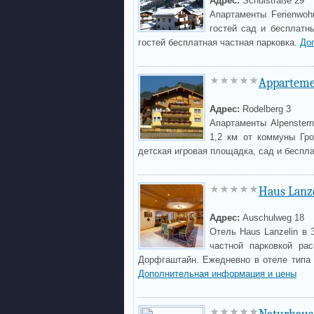
Адрес:
Schulstraße 29
Апартаменты Ferienwoh
гостей сад и бесплатн
гостей бесплатная частная парковка.
До
Apparteme
Адрес:
Rodelberg 3
Апартаменты Alpenster
1,2 км от коммуны Гро
детская игровая площадка, сад и беспл
Haus Lanze
Адрес:
Auschulweg 18
Отель Haus Lanzelin в 
частной парковкой ра
Дорфгаштайн. Ежедневно в отеле типа 
Дополнительная информация и цены