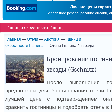
Лучшие цены гаран
Бесплатное резервирование онлайн, о
Гшниц и окрестности Гшница
Главная
—
Отели
—
Австрия
—
Гшниц и
окрестности Гшница
— Отели Гшница 4 звезды
Бронирование гостини
звезды (Gschnitz)
После выполнения п
предложены для бронирования отели Г
лучшей цене с подтверждением онл
сравнить гостиницы и подобрать отель в