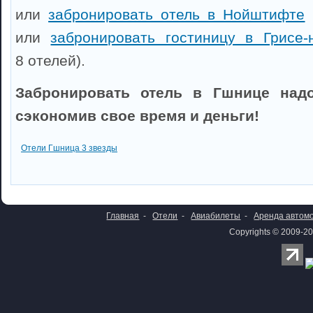
или
забронировать отель в Нойштифте
(
или
забронировать гостиницу в Грисе-
8 отелей).
Забронировать отель в Гшнице надо
сэкономив свое время и деньги!
Отели Гшница 3 звезды
Главная
-
Отели
-
Авиабилеты
-
Аренда автом
Copyrights © 2009-20