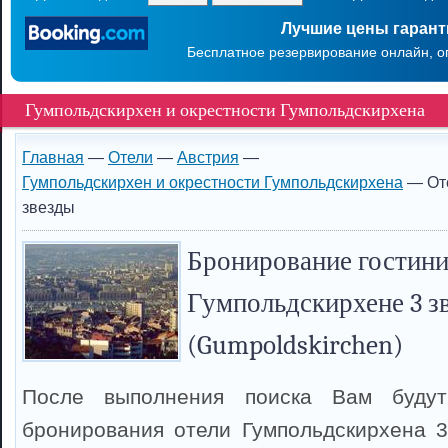
Лучшие цены гаран
Бесплатное резервирование онлайн, о
Гумпольдскирхен и окрестности Гумпольдскирхена
Главная
—
Отели
—
Австрия
—
Гумпольдскирхен и окрестности Гумпольдскирхена
— Оте
звезды
Бронирование гостини
Гумпольдскирхене 3 з
(Gumpoldskirchen)
После выполнения поиска Вам буду
бронирования отели Гумпольдскирхена 