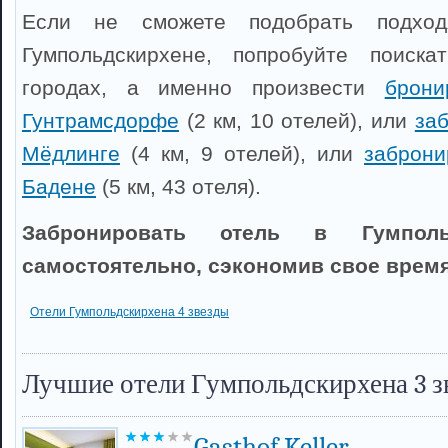
Если не сможете подобрать подхо
Гумпольдскирхене, попробуйте поиск
городах, а именно произвести
брони
Гунтрамсдорфе
(2 км, 10 отелей), или
заб
Мёдлинге
(4 км, 9 отелей), или
заброни
Бадене
(5 км, 43 отеля).
Забронировать отель в Гумполь
самостоятельно, сэкономив свое время
Отели Гумпольдскирхена 4 звезды
Лучшие отели Гумпольдскирхена 3 з
Gasthof Keller