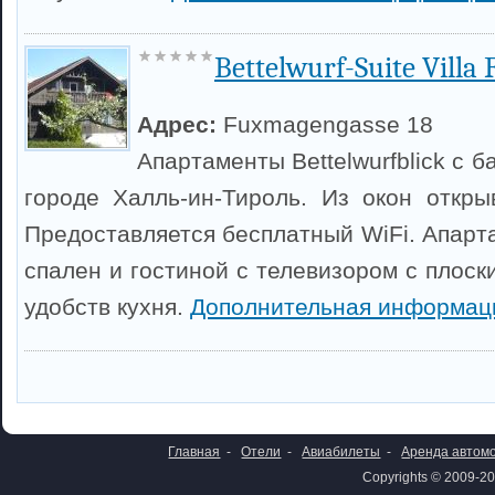
Bettelwurf-Suite Villa
Адрес:
Fuxmagengasse 18
Апартаменты Bettelwurfblick с 
городе Халль-ин-Тироль. Из окон откры
Предоставляется бесплатный WiFi. Апарт
спален и гостиной с телевизором с плоск
удобств кухня.
Дополнительная информац
Главная
-
Отели
-
Авиабилеты
-
Аренда автом
Copyrights © 2009-20