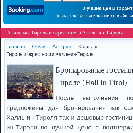
Лучшие цены гаран
Бесплатное резервирование онлайн, о
Халль-ин-Тироль и окрестности Халль-ин-Тироля
Главная
—
Отели
—
Австрия
— Халль-ин-
Тироль и окрестности Халль-ин-Тироля
Бронирование гостини
Тироле (Hall in Tirol)
После выполнения п
предложены для бронирования как са
Халль-ин-Тироля так и дешевые гостиниц
ин-Тироля по лучшей цене с подтверж