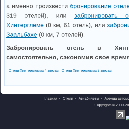
а именно произвести
бронирование отеле
319 отелей), или
забронировать 
Хинтерглеме
(0 км, 61 отель), или
заброн
Заальбахе
(0 км, 7 отелей).
Забронировать отель в Хинт
самостоятельно, сэкономив свое время
Отели Хинтерглемма 4 звезды
Отели Хинтерглемма 3 звезды
Главная
-
Отели
-
Авиабилеты
-
Аренда автом
Copyrights © 2009-20