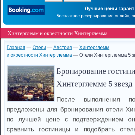
Лучшие цены гаран
Бесплатное резервирование онлайн, о
Хинтерглемм и окрестности Хинтерглемма
Главная
—
Отели
—
Австрия
—
Хинтерглемм
и окрестности Хинтерглемма
— Отели Хинтерглемма 5 з
Бронирование гостини
Хинтерглемме 5 звезд
После выполнения п
предложены для бронирования отели Хи
по лучшей цене с подтверждением он
сравнить гостиницы и подобрать отел