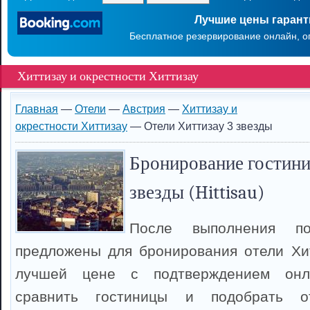
Лучшие цены гаран
Бесплатное резервирование онлайн, о
Хиттизау и окрестности Хиттизау
Главная
—
Отели
—
Австрия
—
Хиттизау и
окрестности Хиттизау
— Отели Хиттизау 3 звезды
Бронирование гостини
звезды (Hittisau)
После выполнения п
предложены для бронирования отели Хи
лучшей цене с подтверждением онл
сравнить гостиницы и подобрать о