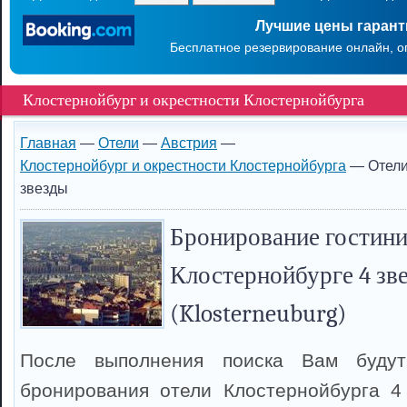
Лучшие цены гаран
Бесплатное резервирование онлайн, о
Клостернойбург и окрестности Клостернойбурга
Главная
—
Отели
—
Австрия
—
Клостернойбург и окрестности Клостернойбурга
— Отели
звезды
Бронирование гостини
Клостернойбурге 4 зв
(Klosterneuburg)
После выполнения поиска Вам буду
бронирования отели Клостернойбурга 4