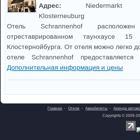
Адрес:
Niedermarkt 
Klosterneuburg
Отель Schrannenhof располож
отреставрированном таунхаусе 1
Клостернойбурга. От отеля можно легко д
отеле Schrannenhof предоставляется 
Дополнительная информация и цены
Главная
-
Отели
-
Авиабилеты
-
Аренда автом
Copyrights © 2009-20