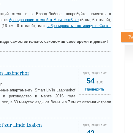
и
ящий отель в в Бранд-Лабене, попробуйте поискать в
вести
бронирование отелей в Альтленгбахе
(5 км, 6 отелей),
(16 км, 8 отелей), или
забронировать гостиницу в Санкт-
Р
надо самостоятельно, сэкономив свое время и деньги!
in Laabnerhof
средняя цена от
54
EUR
en
Проверить
ные апартаменты Smart Liv'in Laabnerhof,
 и руководство в марте 2016 года,
 лес, в 30 минутах езды от Вены и в 7 км от автомагистрали
f zur Linde Laaben
средняя цена от
42