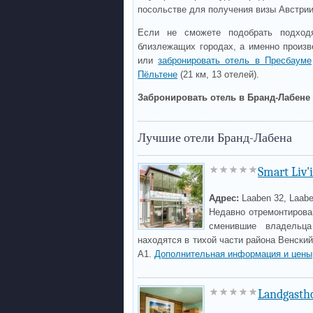
посольстве для получения визы Австри
Если не сможете подобрать подход
близлежащих городах, а именно произ
или
забронировать отель в Пресбауме
Пёльтене
(21 км, 13 отелей).
Забронировать отель в Бранд-Лабене 
Лучшие отели Бранд-Лабена
Smart Liv'
Адрес:
Laaben 32, Laab
Недавно отремонтирован
сменившие владельца
находятся в тихой части района Венский
A1.
Дополнительная информация и цены
Landgastho