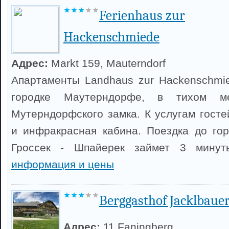
Ferienhaus zur
Hackenschmiede
Адрес:
Markt 159, Mauterndorf
Апартаменты Landhaus zur Hackenschmi
городке Маутерндорфе, в тихом м
Мутерндорфского замка. К услугам госте
и инфракрасная кабина. Поездка до го
Гроссек - Шпайерек займет 3 мину
информация и цены
Berggasthof Jacklbaue
Адрес:
11 Faningberg