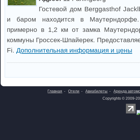
Гостевой дом Berggasthof Jack
и баром находится в Маутерндорфе.
примерно в 1,2 км от замка Маутерндо
коммуны Гроссек-Шпайерек. Предоставляе
Fi.
Дополнительная информация и цены
Главная
-
Отели
-
Авиабилеты
-
Аренда автом
Copyrights © 2009-20