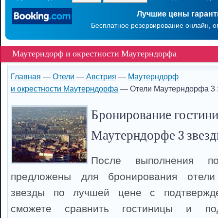
Лучшие цены гаран
Бесплатное резервирование онлайн, о
Маутерндорф и окрестности Маутерндорфа
Главная
—
Отели
—
Австрия
—
Маутерндорф
и окрестности Маутерндорфа
— Отели Маутерндорфа 3 
Бронирование гостини
Маутерндорфе 3 звезд
После выполнения п
предложены для бронирования отел
звезды по лучшей цене с подтвержд
сможете сравнить гостиницы и по