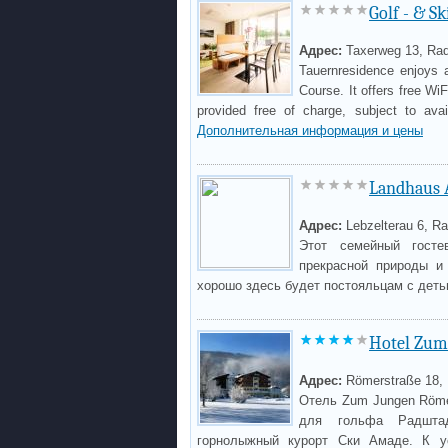
Golf - & S
Адрес:
Taxerweg 13, Rad
Tauernresidence enjoys a
Course. It offers free Wi
provided free of charge, subject to avai
Дополнительная информация и цены
Landhaus 
Адрес:
Lebzelterau 6, Ra
Этот семейный госте
прекрасной природы и
хорошо здесь будет постояльцам с дет
Hotel Zum
Адрес:
Römerstraße 18, 
Отель Zum Jungen Röme
для гольфа Радшта
горнолыжный курорт Ски Амаде. К ус