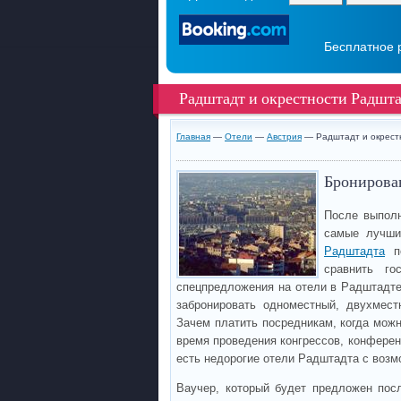
Бесплатное 
Радштадт и окрестности Радшт
Главная
—
Отели
—
Австрия
— Радштадт и окрест
Бронирован
После выполн
самые лучши
Радштадта
по
сравнить го
спецпредложения на отели в Радштадте
забронировать одноместный, двухмес
Зачем платить посредникам, когда мож
время проведения конгрессов, конференц
есть недорогие отели Радштадта с возм
Ваучер, который будет предложен пос