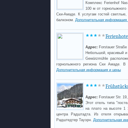
Комплекс Ferienhof Na
100 м от горнолыжного
Ски-Амаде. К услугам гостей светлые,
балконом.
Дополнительная информация 
Ferienhot
Адрес:
Forstauer Straße
Небольшой, красивый и 
Gewürzmühle располож
горнолыжного региона Ски Амаде. В
Дополнительная информация и цены
Frühstücks
Адрес:
Forstauer Str. 19
Этот отель типа "пост
на плато на высоте 1 
центра Радштадта. Из отеля открыв
Радштедтер Тауэрн.
Дополнительная ин