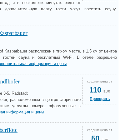
штад и в нескольких минутах езды от
а дополнительную плату гости могут посетить сауну.
 Kasparbauer
f Kasparbauer расположен в тихом месте, в 1,5 км от центра
 гостей сауна и бесплатный Wi-Fi. В отеле разрешено
ополнительная информация и цены
endlhofer
средняя цена от
110
EUR
e 3-5, Radstadt
Проверить
ofer, расположенном в центре старинного
вашим услугам номера, оформленные в
ая информация и цены
berflöte
средняя цена от
50
EUR