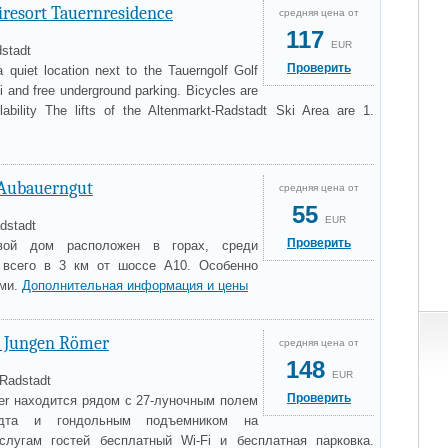
kiresort Tauernresidence
средняя цена от
117
EUR
stadt
Проверить
 quiet location next to the Tauerngolf Golf
Fi and free underground parking. Bicycles are
lability The lifts of the Altenmarkt-Radstadt Ski Area are 1.
Aubauerngut
средняя цена от
55
EUR
dstadt
Проверить
вой дом расположен в горах, среди
 всего в 3 км от шоссе A10. Особенно
ьми.
Дополнительная информация и цены
 Jungen Römer
средняя цена от
148
EUR
Radstadt
Проверить
r находится рядом с 27-луночным полем
дта и гондольным подъемником на
лугам гостей бесплатный Wi-Fi и бесплатная парковка.