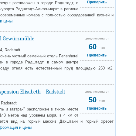
Проверить
snergut расположен в городе Радштадт, в
 курорта Радштадт-Альтенмаркт в регионе
 современные номера с полностью оборудованной кухней и
и цены
el Gewürzmühle
средняя цена от
60
EUR
 4, Radstadt
Проверить
очень уютный семейный отель Ferienhotel
ен в городе Радштадт, в самом центре
 саду отеля есть естественный пруд площадью 250 м2.
pension Elisabeth – Radstadt
средняя цена от
50
EUR
, Radstadt
Проверить
ель и завтрак" расположен в тихом месте
143 метра над уровнем моря, в 4 км от
ается вид на горный массив Дахштайн и горный хребет
формация и цены