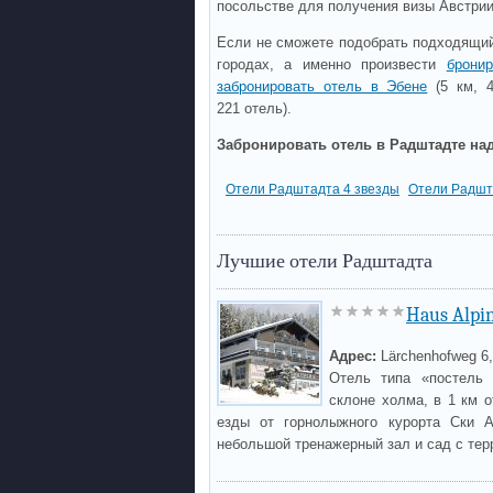
посольстве для получения визы Австри
Если не сможете подобрать подходящий
городах, а именно произвести
брони
забронировать отель в Эбене
(5 км, 4
221 отель).
Забронировать отель в Радштадте над
Отели Радштадта 4 звезды
Отели Радшт
Лучшие отели Радштадта
Haus Alpi
Адрес:
Lärchenhofweg 6,
Отель типа «постель 
склоне холма, в 1 км 
езды от горнолыжного курорта Ски А
небольшой тренажерный зал и сад с тер