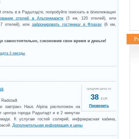
и
 отель в в Радштадте, попробуйте поискать в близлежащих
рование отелей в Альтенмаркте
(3 км, 120 отелей), или
7 отелей), или
забронировать гостиницу в Флахау
(6 км,
Р
о самостоятельно, сэкономив свое время и деньги!
адта 3 звезды
na
средняя цена от
38
EUR
 Radstadt
Проверить
и завтрак» Haus Alpina расположен на
от центра города Радштадт и в 2 минутах
маде. К услугам гостей солярий, инфракрасная кабина,
расой.
Дополнительная информация и цены