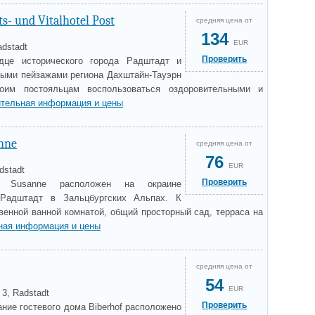
s- und Vitalhotel Post
средняя цена от
134
EUR
adstadt
Проверить
дце исторического города Радштадт и
ыми пейзажами региона Дахштайн-Тауэрн
оим постояльцам воспользоваться оздоровительными и
тельная информация и цены
nne
средняя цена от
76
EUR
dstadt
Проверить
 Susanne расположен на окраине
 Радштадт в Зальцбургских Альпах. К
венной ванной комнатой, общий просторный сад, терраса на
ная информация и цены
средняя цена от
54
EUR
3, Radstadt
Проверить
ние гостевого дома Biberhof расположено