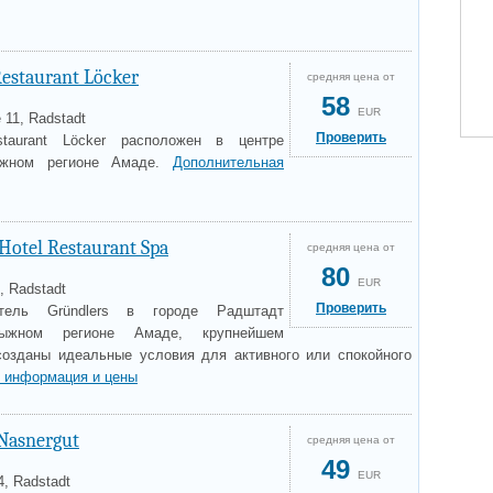
Restaurant Löcker
средняя цена от
58
EUR
 11, Radstadt
Проверить
taurant Löcker расположен в центре
ыжном регионе Амаде.
Дополнительная
Hotel Restaurant Spa
средняя цена от
80
EUR
, Radstadt
Проверить
отель Gründlers в городе Радштадт
лыжном регионе Амаде, крупнейшем
созданы идеальные условия для активного или спокойного
 информация и цены
 Nasnergut
средняя цена от
49
EUR
4, Radstadt