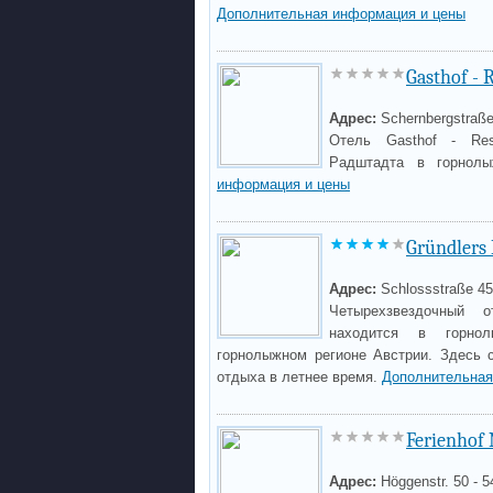
Дополнительная информация и цены
Gasthof - 
Адрес:
Schernbergstraße
Отель Gasthof - Res
Радштадта в горнол
информация и цены
Gründlers 
Адрес:
Schlossstraße 45
Четырехзвездочный 
находится в горно
горнолыжном регионе Австрии. Здесь 
отдыха в летнее время.
Дополнительная
Ferienhof
Адрес:
Höggenstr. 50 - 5