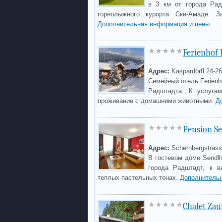
в 3 км от города Рад
горнолыжного курорта Ски-Амаде. З
Дополнительная информация и цены
Ferienhof
Адрес:
Kaspardörfl 24-26
Семейный отель Ferienho
Радштадта. К услугам
проживание с домашними животными.
Д
Pension S
Адрес:
Schernbergstrass
В гостевом доме Sendlh
города Радштадт, к 
теплых пастельных тонах.
Дополнительн
Chalet Zau