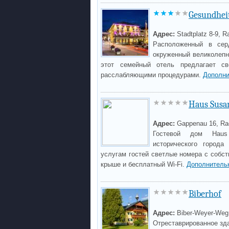
Gesundheit
Адрес:
Stadtplatz 8-9, R
Расположенный в сер
окруженный великолепн
этот семейный отель предлагает св
расслабляющими процедурами.
Дополни
Haus Susa
Адрес:
Gappenau 16, Ra
Гостевой дом Haus
исторического города
услугам гостей светлые номера с собст
крыше и бесплатный Wi-Fi.
Дополнитель
Biberhof
Адрес:
Biber-Weyer-Weg 
Отреставрированное зда