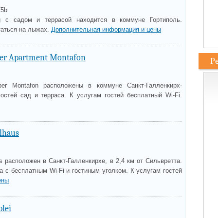
75b
g с садом и террасой находится в коммуне Гортиполь.
таться на лыжах.
Дополнительная информация и цены
er Apartment Montafon
Р
ber Montafon расположены в коммуне Санкт-Галленкирх-
гостей сад и терраса. К услугам гостей бесплатный Wi-Fi.
lhaus
s расположен в Санкт-Галленкирхе, в 2,4 км от Сильвретта.
а с бесплатным Wi-Fi и гостиным уголком. К услугам гостей
ены
blei