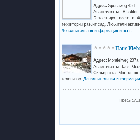
Адрес:
Sponaweg 43d
Апартаменты Blasble
Галленкирх, всего в 
территории разбит сад. Любители актив
Дополнительная информация и цены
Haus Kleb
Адрес:
Montielweg 237a
Апартаменты Haus Kleоб
Сильвретта Монтафон.
телевизор.
Дополнительная информация
Предыдущ