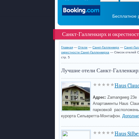
Бесплатное 
Санкт-Галленкирх и окрестнос
Главная
—
Отели
—
Санкт-Галленкирх
—
Санкт-Гал
окрестности Санкт-Галленкирха
— Список отелей С
стр. 5
Лучшие отели Санкт-Галленкир
Haus Clau
Адрес:
Zamangweg 23e
Апартаменты Haus Claud
парковкой расположен
курорта Сильвретта-Монтафон.
Дополни
Haus Silb