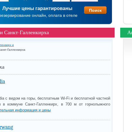
Лучшие цены гарантированы
резервирование онлайн, оплата в отеле
ти Санкт-Галленкирха
А
ленкирх и
анкт-Галленкирха
ха
dia
ia с видом на горы, бесплатным Wi-Fi и бесплатной частной
ы в коммуне Санкт-Галленкирх, в 700 м от горнолыжного
тельная информация и цены
erwang